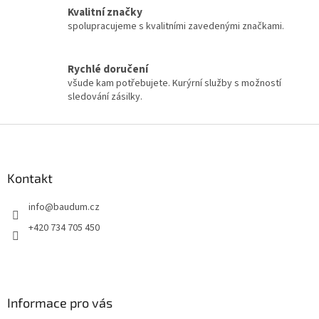
í
Kvalitní značky
p
spolupracujeme s kvalitními zavedenými značkami.
r
v
k
y
Rychlé doručení
v
všude kam potřebujete. Kurýrní služby s možností
ý
sledování zásilky.
p
i
Z
s
á
u
p
a
Kontakt
t
info
@
baudum.cz
í
+420 734 705 450
Informace pro vás