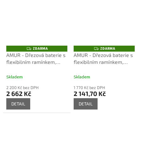
ZDARMA
ZDARMA
Z
Z
D
D
AMUR - Dřezová baterie s
AMUR - Dřezová baterie s
A
A
flexibilním ramínkem,
flexibilním ramínkem,
R
R
M
M
Chrom/Bílá AM719.0/12B,
Chrom/Bílá AM719.0/10B,
A
A
RAV Slezák
RAV Slezák
Skladem
Skladem
2 200 Kč bez DPH
1 770 Kč bez DPH
2 662 Kč
2 141,70 Kč
DETAIL
DETAIL