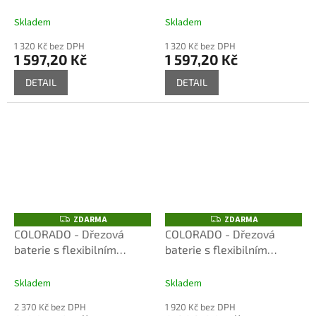
Chrom/Šedá SA006.0/13S,
Chrom/Černá SA006.5/13,
A
A
RAV Slezák
RAV Slezák
Skladem
Skladem
1 320 Kč bez DPH
1 320 Kč bez DPH
1 597,20 Kč
1 597,20 Kč
DETAIL
DETAIL
ZDARMA
ZDARMA
Z
Z
D
D
COLORADO - Dřezová
COLORADO - Dřezová
A
A
baterie s flexibilním
baterie s flexibilním
R
R
M
M
ramínkem, Chrom/Šedá
ramínkem, Chrom/šedá
A
A
CO119.0/12, RAV Slezák
CO119.0/10, RAV Slezák
Skladem
Skladem
2 370 Kč bez DPH
1 920 Kč bez DPH