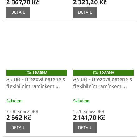
2 867,70 Kč
2 323,20 Kč
DETAIL
DETAIL
ZDARMA
ZDARMA
Z
Z
D
D
AMUR - Dřezová baterie s
AMUR - Dřezová baterie s
A
A
flexibilním ramínkem,
flexibilním ramínkem,
R
R
M
M
Chrom/Černá
Chrom/Černá
A
A
AM719.0/12C, RAV Slezák
AM719.0/10C, RAV Slezák
Skladem
Skladem
2 200 Kč bez DPH
1 770 Kč bez DPH
2 662 Kč
2 141,70 Kč
DETAIL
DETAIL