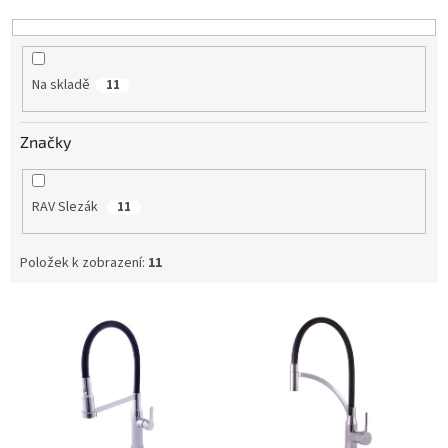
k
t
ů
Na skladě
11
Značky
RAV Slezák
11
Položek k zobrazení:
11
V
ý
p
i
s
p
r