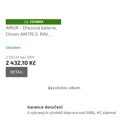
ZDARMA
Z
D
AMUR - Dřezová baterie,
A
Chrom AM719.0, RAV
R
M
Slezák
A
Skladem
2 010 Kč bez DPH
2 432,10 Kč
DETAIL
11
položek celkem
O
v
l
á
Garance doručení
d
U vybraných výrobků doprava nad 5000,- Kč zdarma!
a
c