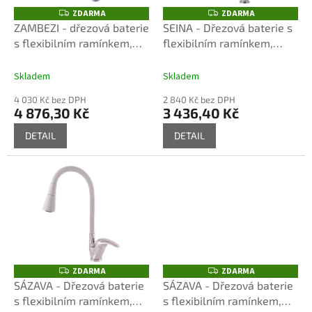
o
ZDARMA
ZDARMA
Z
Z
D
D
d
ZAMBEZI - dřezová baterie
SEINA - Dřezová baterie s
A
A
u
s flexibilním ramínkem,
flexibilním ramínkem,
R
R
M
M
k
Chrom ZA017.0, RAV
Chrom SE914.0, RAV
A
A
t
Slezák
Slezák
Skladem
Skladem
ů
4 030 Kč bez DPH
2 840 Kč bez DPH
4 876,30 Kč
3 436,40 Kč
DETAIL
DETAIL
ZDARMA
ZDARMA
Z
Z
D
D
SÁZAVA - Dřezová baterie
SÁZAVA - Dřezová baterie
A
A
s flexibilním ramínkem,
s flexibilním ramínkem,
R
R
M
M