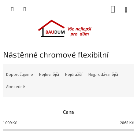
Přejít
NÁKUP
na
obsah
KOŠÍK
Nástěnné chromové flexibilní
Ř
a
Doporučujeme
Nejlevnější
Nejdražší
Nejprodávanější
z
e
Abecedně
n
í
p
Cena
r
o
1009
Kč
2868
Kč
d
u