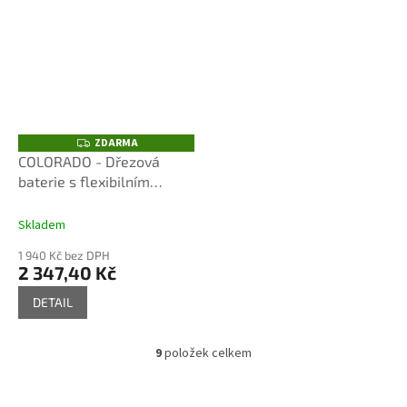
ZDARMA
Z
D
COLORADO - Dřezová
A
baterie s flexibilním
R
M
ramínkem, Chrom/Šedá
A
CO102.5/10, RAV Slezák
Skladem
1 940 Kč bez DPH
2 347,40 Kč
DETAIL
9
položek celkem
O
v
l