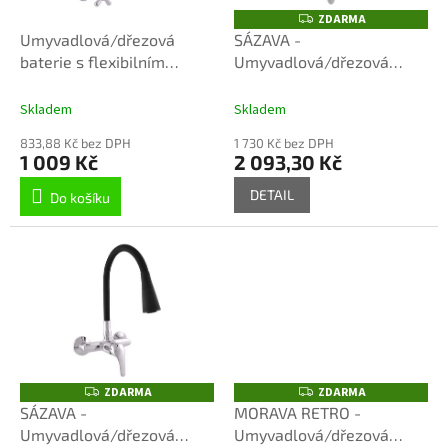
o
ZDARMA
Z
D
d
Umyvadlová/dřezová
SÁZAVA -
A
u
baterie s flexibilním
Umyvadlová/dřezová
R
M
k
ramínkem, Chrom/Černá
baterie s flexibilním
A
t
MK192/13, RAV Slezák
ramínkem, Chrom/Šedá
Skladem
Skladem
ů
SA002.5/13S, RAV Slezák
833,88 Kč bez DPH
1 730 Kč bez DPH
1 009 Kč
2 093,30 Kč
DETAIL
Do košíku
ZDARMA
ZDARMA
Z
Z
D
D
SÁZAVA -
MORAVA RETRO -
A
A
Umyvadlová/dřezová
Umyvadlová/dřezová
R
R
M
M