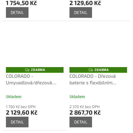
1 754,50 Kč
2 129,60 Kč
DETAIL
DETAIL
ZDARMA
ZDARMA
Z
Z
D
D
COLORADO -
COLORADO - Dřezová
A
A
Umyvadlová/dřezová
baterie s flexibilním
R
R
M
M
baterie s flexibilním
ramínkem, Chrom/Šedá
A
A
ramínkem, Chrom
CO102.5/12, RAV Slezák
Skladem
Skladem
CO102.5/13S, RAV Slezák
1 760 Kč bez DPH
2 370 Kč bez DPH
2 129,60 Kč
2 867,70 Kč
DETAIL
DETAIL