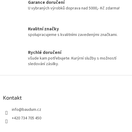
á
Garance doručení
d
U vybraných výrobků doprava nad 5000,- Kč zdarma!
a
c
í
Kvalitní značky
p
spolupracujeme s kvalitními zavedenými značkami.
r
v
k
y
Rychlé doručení
v
všude kam potřebujete. Kurýrní služby s možností
ý
sledování zásilky.
p
i
Z
s
á
u
p
a
Kontakt
t
info
@
baudum.cz
í
+420 734 705 450