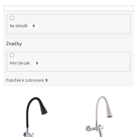
k
t
ů
Na skladě
9
Značky
RAV Slezák
9
Položek k zobrazení:
9
V
ý
p
i
s
p
r