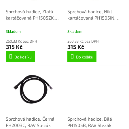
o
d
Sprchová hadice, Zlatá
Sprchová hadice, Nikl
u
kartáčovaná PH1505ZK,
kartáčovaná PH1505IN,
k
RAV Slezák
RAV Slezák
t
Skladem
Skladem
ů
260,33 Kč bez DPH
260,33 Kč bez DPH
315 Kč
315 Kč
Do košíku
Do košíku
Sprchová hadice, Černá
Sprchová hadice, Bílá
PH2003C, RAV Slezák
PH1505B, RAV Slezák