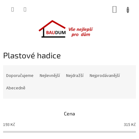
Přejít
NÁKUP
na
obsah
KOŠÍK
Plastové hadice
Ř
a
Doporučujeme
Nejlevnější
Nejdražší
Nejprodávanější
z
e
Abecedně
n
í
p
Cena
r
o
193
Kč
315
Kč
d
u