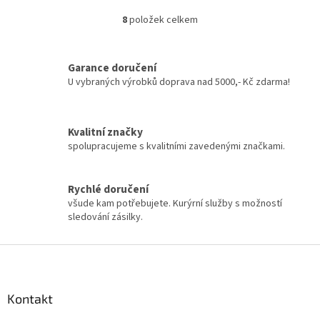
8
položek celkem
O
v
l
á
Garance doručení
d
U vybraných výrobků doprava nad 5000,- Kč zdarma!
a
c
í
Kvalitní značky
p
spolupracujeme s kvalitními zavedenými značkami.
r
v
k
y
Rychlé doručení
v
všude kam potřebujete. Kurýrní služby s možností
ý
sledování zásilky.
p
i
Z
s
á
u
p
a
Kontakt
t