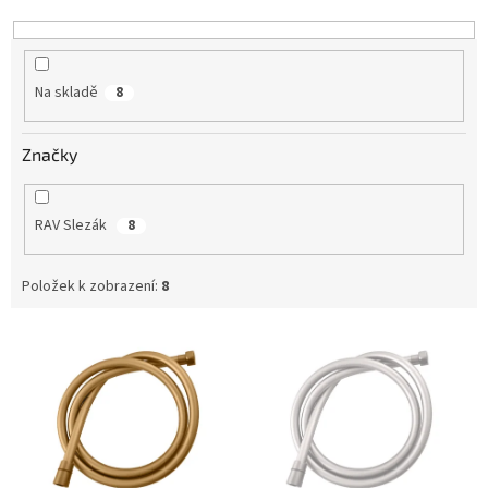
k
t
ů
Na skladě
8
Značky
RAV Slezák
8
Položek k zobrazení:
8
V
ý
p
i
s
p
r