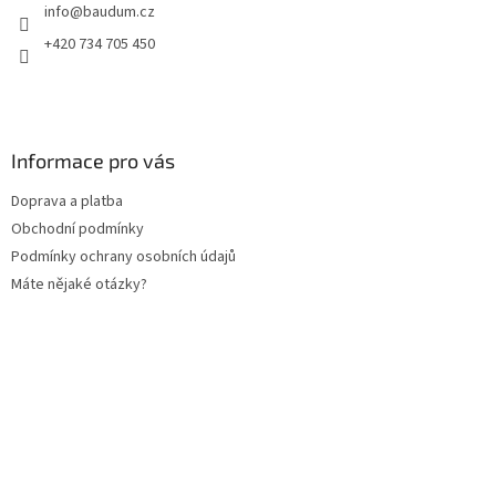
info
@
baudum.cz
í
+420 734 705 450
Informace pro vás
Doprava a platba
Obchodní podmínky
Podmínky ochrany osobních údajů
Máte nějaké otázky?