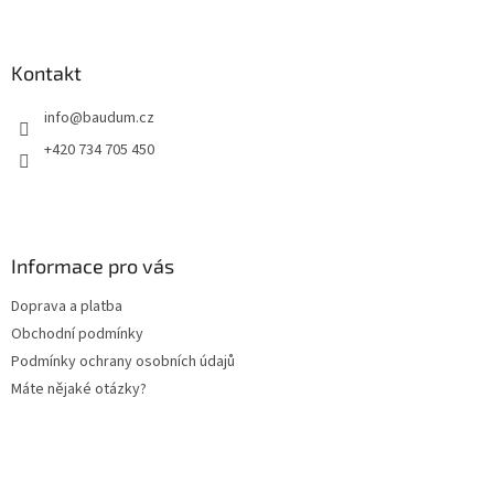
á
á
d
p
a
a
Kontakt
c
t
í
info
@
baudum.cz
í
p
r
+420 734 705 450
v
k
y
v
ý
Informace pro vás
p
i
Doprava a platba
s
u
Obchodní podmínky
Podmínky ochrany osobních údajů
Máte nějaké otázky?