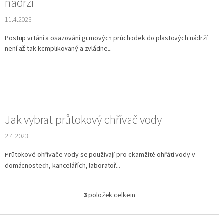
nádrží
11.4.2023
Postup vrtání a osazování gumových průchodek do plastových nádrží
není až tak komplikovaný a zvládne...
Jak vybrat průtokový ohřívač vody
2.4.2023
Průtokové ohřívače vody se používají pro okamžité ohřátí vody v
domácnostech, kancelářích, laboratoř...
3
položek celkem
O
v
l
Z