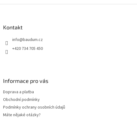
Z
á
p
a
Kontakt
t
info
@
baudum.cz
í
+420 734 705 450
Informace pro vás
Doprava a platba
Obchodní podmínky
Podmínky ochrany osobních údajů
Máte nějaké otázky?