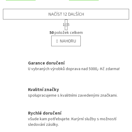
NAČÍST 12 DALŠÍCH
S
1
5
t
O
r
50
položek celkem
v
á
l
NAHORU
n
á
k
d
o
v
a
á
Garance doručení
c
n
í
U vybraných výrobků doprava nad 5000,- Kč zdarma!
í
p
r
v
Kvalitní značky
k
spolupracujeme s kvalitními zavedenými značkami.
y
v
ý
Rychlé doručení
p
všude kam potřebujete. Kurýrní služby s možností
i
sledování zásilky.
s
u