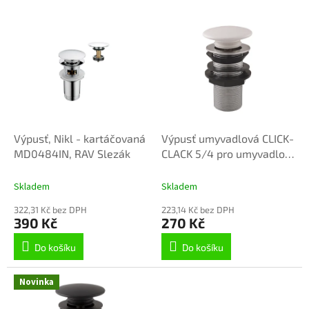
V
ý
p
i
s
p
r
o
d
Výpusť, Nikl - kartáčovaná
Výpusť umyvadlová CLICK-
u
MD0484IN, RAV Slezák
CLACK 5/4 pro umyvadlo
k
bez přepadu, Chrom
t
MD0795, RAV Slezák
Skladem
Skladem
ů
322,31 Kč bez DPH
223,14 Kč bez DPH
390 Kč
270 Kč
Do košíku
Do košíku
Novinka