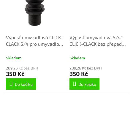
Výpusť umyvadlová CLICK-
Výpusť umyvadlová 5/4''
CLACK 5/4 pro umyvadlo
CLICK-CLACK bez přepadu ,
bez přepadu, Černá matná
Nikl - kartáčovaná
MD0795CMAT, RAV Slezák
MD0798IN, RAV Slezák
Skladem
Skladem
289,26 Kč bez DPH
289,26 Kč bez DPH
350 Kč
350 Kč
Do košíku
Do košíku