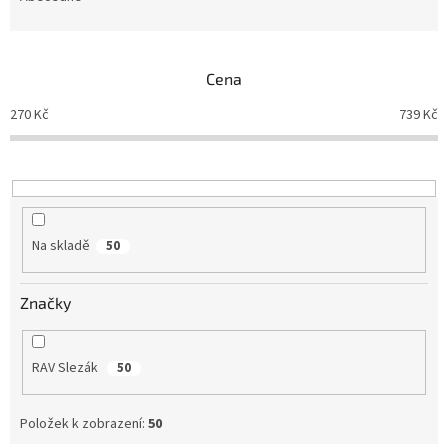
n
í
p
Cena
r
o
270
Kč
739
Kč
d
u
k
t
ů
Na skladě
50
Značky
RAV Slezák
50
Položek k zobrazení:
50