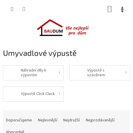
Přejít
NÁKUP
na
obsah
KOŠÍK
Umyvadlové výpustě
Náhradní díly k
Výpustě s
výpustím
uzávěrem
Výpustě Click Clack
Ř
a
Doporučujeme
Nejlevnější
Nejdražší
Nejprodávanější
z
e
Abecedně