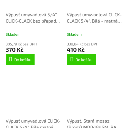
Výpusť umyvadlová 5/4''
Výpusť umyvadlová CLICK-
CLICK-CLACK bez přepadu ,
CLACK 5/4", Bílá - matná
Bílá - matná
MD0784BMAT, RAV Slezák
MD0798BMAT, RAV Slezák
Skladem
Skladem
305,79 Kč bez DPH
338,84 Kč bez DPH
370 Kč
410 Kč
Do košíku
Do košíku
Výpusť umyvadlová CLICK-
Výpusť, Stará mosaz
CLACK 5/4", Bílá matná
(Bronz) MD0484SM, RAV