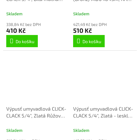
MD0484BMAT, RAV
Slezák
Slezák
Skladem
Skladem
338,84 Kč bez DPH
421,49 Kč bez DPH
410 Kč
510 Kč
Do košíku
Do košíku
Výpusť umyvadlová CLICK-
Výpusť umyvadlová CLICK-
CLACK 5/4", Zlatá Růžová -
CLACK 5/4", Zlatá - lesklá
kartáčovaná MD0484ZRK,
MD0784Z, RAV Slezák
RAV Slezák
Skladem
Skladem