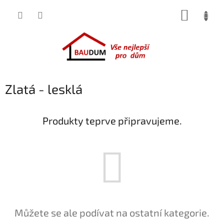
Přejít
NÁKUP
na
obsah
KOŠÍK
Zlatá - lesklá
Produkty teprve připravujeme.
Můžete se ale podívat na ostatní kategorie.