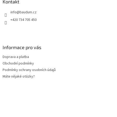
a
Kontakt
t
info
@
baudum.cz
í
+420 734 705 450
Informace pro vás
Doprava a platba
Obchodní podmínky
Podmínky ochrany osobních údajů
Máte nějaké otázky?