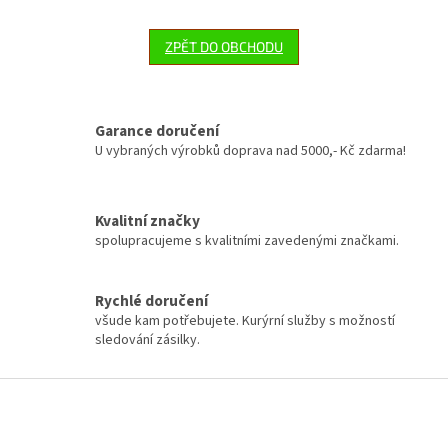
ZPĚT DO OBCHODU
Garance doručení
U vybraných výrobků doprava nad 5000,- Kč zdarma!
Kvalitní značky
spolupracujeme s kvalitními zavedenými značkami.
Rychlé doručení
všude kam potřebujete. Kurýrní služby s možností
sledování zásilky.
Z
á
p