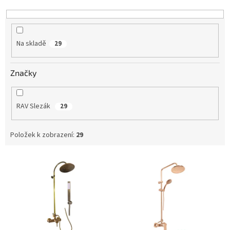
k
t
ů
Na skladě
29
Značky
RAV Slezák
29
Položek k zobrazení:
29
V
ý
p
i
s
p
r