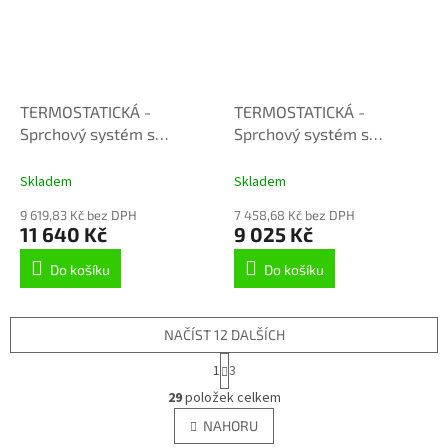
TERMOSTATICKÁ -
TERMOSTATICKÁ -
Sprchový systém s
Sprchový systém s
termostatickou baterií a
termostatickou baterií a
teleskopickou tyčí, Metal
teleskopickou tyčí, Metal
Skladem
Skladem
Grey - kartáčovaná
Grey - kartáčovaná
9 619,83 Kč bez DPH
7 458,68 Kč bez DPH
TRM82.5/5-01.4MGK, RAV
TRM82.5/5-61MGK, RAV
11 640 Kč
9 025 Kč
Slezák
Slezák
Do košíku
Do košíku
NAČÍST 12 DALŠÍCH
S
1
3
t
O
r
29
položek celkem
v
á
l
NAHORU
n
á
k