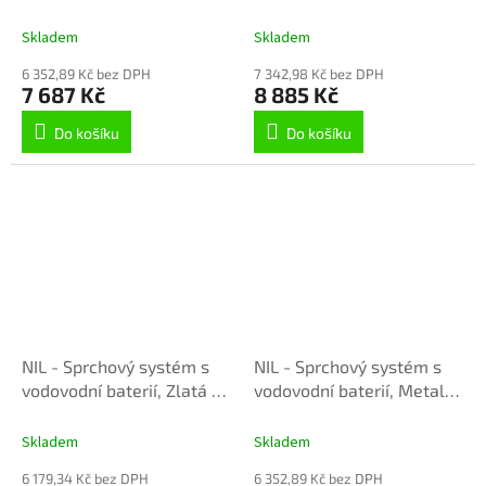
Růžová - kartáčovaná
lesklá NL182.5/7-01Z, RAV
NL182.5/7-61ZRK, RAV
Slezák
Skladem
Skladem
Slezák
6 352,89 Kč bez DPH
7 342,98 Kč bez DPH
7 687 Kč
8 885 Kč
Do košíku
Do košíku
NIL - Sprchový systém s
NIL - Sprchový systém s
vodovodní baterií, Zlatá -
vodovodní baterií, Metal
kartáčovaná NL182.5/7-
Grey - lesklá NL182.5/7-
61ZK, RAV Slezák
61MGL, RAV Slezák
Skladem
Skladem
6 179,34 Kč bez DPH
6 352,89 Kč bez DPH