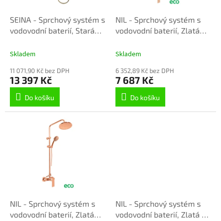
o
d
SEINA - Sprchový systém s
NIL - Sprchový systém s
u
vodovodní baterií, Stará
vodovodní baterií, Zlatá
k
mosaz (Bronz) SE982.5/3-
Růžová - lesklá
t
01SM, RAV Slezák
NL182.5/7-61ZRL, RAV
Skladem
Skladem
ů
Slezák
11 071,90 Kč bez DPH
6 352,89 Kč bez DPH
13 397 Kč
7 687 Kč
Do košíku
Do košíku
NIL - Sprchový systém s
NIL - Sprchový systém s
vodovodní baterií, Zlatá
vodovodní baterií, Zlatá -