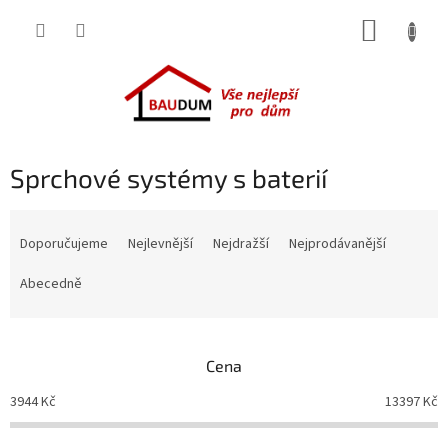
Přejít
NÁKUP
na
obsah
KOŠÍK
Sprchové systémy s baterií
Ř
a
Doporučujeme
Nejlevnější
Nejdražší
Nejprodávanější
z
e
Abecedně
n
í
p
Cena
r
o
3944
Kč
13397
Kč
d
u