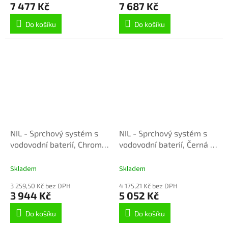
7 477 Kč
7 687 Kč
Do košíku
Do košíku
NIL - Sprchový systém s
NIL - Sprchový systém s
vodovodní baterií, Chrom
vodovodní baterií, Černá -
NL182.5/7-43, RAV Slezák
matná NL182.5/7-43CMAT,
RAV Slezák
Skladem
Skladem
3 259,50 Kč bez DPH
4 175,21 Kč bez DPH
3 944 Kč
5 052 Kč
Do košíku
Do košíku