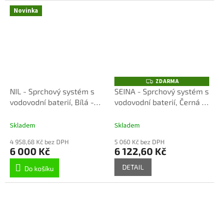
Novinka
ZDARMA
Z
D
NIL - Sprchový systém s
SEINA - Sprchový systém s
A
vodovodní baterií, Bílá -
vodovodní baterií, Černá -
R
M
matná NL182.5/7-43BMAT,
matná SE982.5/7-
A
RAV Slezák
43CMAT, RAV Slezák
Skladem
Skladem
4 958,68 Kč bez DPH
5 060 Kč bez DPH
6 000 Kč
6 122,60 Kč
DETAIL
Do košíku