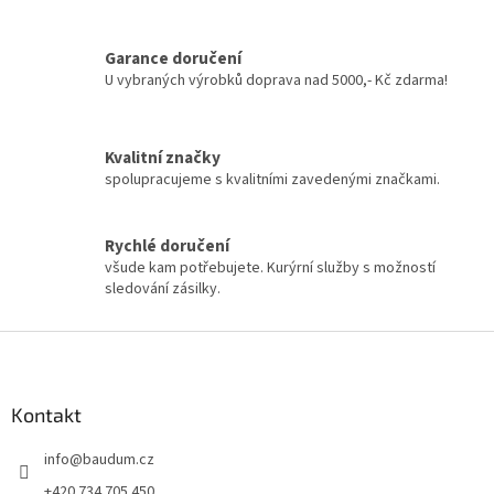
d
o
v
a
á
Garance doručení
c
n
í
U vybraných výrobků doprava nad 5000,- Kč zdarma!
í
p
r
v
Kvalitní značky
k
spolupracujeme s kvalitními zavedenými značkami.
y
v
ý
Rychlé doručení
p
všude kam potřebujete. Kurýrní služby s možností
i
sledování zásilky.
s
u
Z
á
p
a
Kontakt
t
info
@
baudum.cz
í
+420 734 705 450