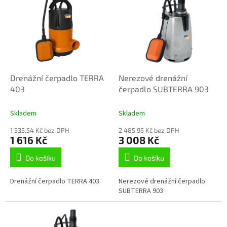
p
i
s
p
r
o
d
Drenážní čerpadlo TERRA
Nerezové drenážní
u
403
čerpadlo SUBTERRA 903
k
t
Skladem
Skladem
ů
1 335,54 Kč bez DPH
2 485,95 Kč bez DPH
1 616 Kč
3 008 Kč
Do košíku
Do košíku
Drenážní čerpadlo TERRA 403
Nerezové drenážní čerpadlo
SUBTERRA 903