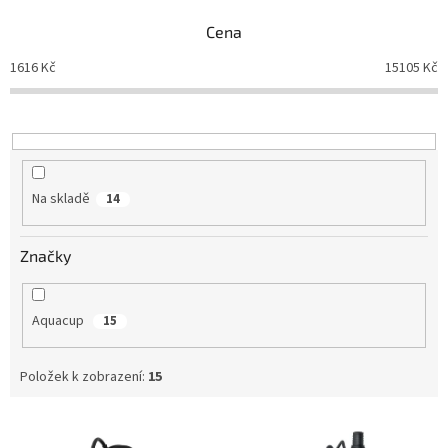
p
Cena
r
o
1616
Kč
15105
Kč
d
u
k
t
ů
Na skladě
14
Značky
Aquacup
15
Položek k zobrazení:
15
V
ý