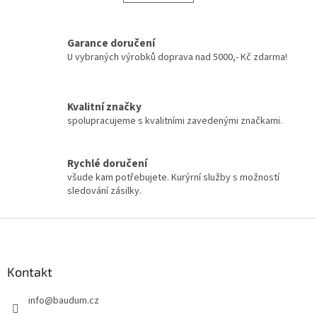
á
k
d
o
v
a
á
Garance doručení
c
n
í
U vybraných výrobků doprava nad 5000,- Kč zdarma!
í
p
r
v
Kvalitní značky
k
spolupracujeme s kvalitními zavedenými značkami.
y
v
ý
Rychlé doručení
p
všude kam potřebujete. Kurýrní služby s možností
i
sledování zásilky.
s
u
Z
á
p
a
Kontakt
t
info
@
baudum.cz
í