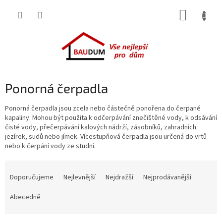
Přejít
NÁKUP
na
obsah
KOŠÍK
Ponorná čerpadla
Ponorná čerpadla jsou zcela nebo částečně ponořena do čerpané
kapaliny. Mohou být použita k odčerpávání znečištěné vody, k odsávání
čisté vody, přečerpávání kalových nádrží, zásobníků, zahradních
jezírek, sudů nebo jímek. Vícestupňová čerpadla jsou určená do vrtů
nebo k čerpání vody ze studní.
Ř
a
Doporučujeme
Nejlevnější
Nejdražší
Nejprodávanější
z
e
Abecedně
n
í