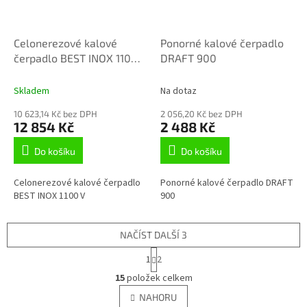
Celonerezové kalové
Ponorné kalové čerpadlo
čerpadlo BEST INOX 1100
DRAFT 900
V
Skladem
Na dotaz
10 623,14 Kč bez DPH
2 056,20 Kč bez DPH
12 854 Kč
2 488 Kč
Do košíku
Do košíku
Celonerezové kalové čerpadlo
Ponorné kalové čerpadlo DRAFT
BEST INOX 1100 V
900
NAČÍST DALŠÍ 3
S
1
2
t
O
r
15
položek celkem
v
á
l
NAHORU
n