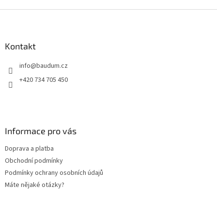
Z
á
p
a
Kontakt
t
info
@
baudum.cz
í
+420 734 705 450
Informace pro vás
Doprava a platba
Obchodní podmínky
Podmínky ochrany osobních údajů
Máte nějaké otázky?