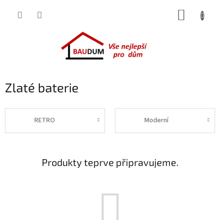
Přejít
NÁKUP
na
obsah
KOŠÍK
Zlaté baterie
RETRO
Moderní
Produkty teprve připravujeme.