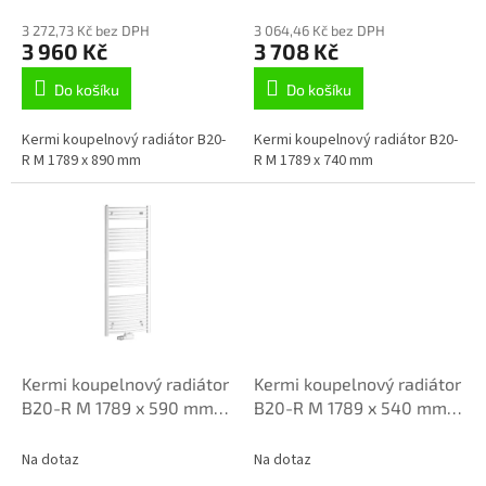
ů
3 272,73 Kč bez DPH
3 064,46 Kč bez DPH
3 960 Kč
3 708 Kč
Do košíku
Do košíku
Kermi koupelnový radiátor B20-
Kermi koupelnový radiátor B20-
R M 1789 x 890 mm
R M 1789 x 740 mm
Kermi koupelnový radiátor
Kermi koupelnový radiátor
B20-R M 1789 x 590 mm
B20-R M 1789 x 540 mm
LR01M1800602XXK
LR01M1800552XXK
Na dotaz
Na dotaz