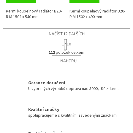
Kermi koupelnový radiátor B20-
Kermi koupelnový radiátor B20-
R M 1502 x 540 mm
R M 1502 x 490 mm
NAČÍST 12 DALŠÍCH
S
1
10
t
O
r
112
položek celkem
v
á
l
NAHORU
n
á
k
d
o
v
a
á
Garance doručení
c
n
í
U vybraných výrobků doprava nad 5000,- Kč zdarma!
í
p
r
v
Kvalitní značky
k
spolupracujeme s kvalitními zavedenými značkami.
y
v
ý