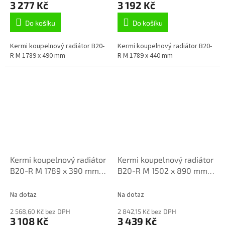
3 277 Kč
3 192 Kč
Do košíku
Do košíku
Kermi koupelnový radiátor B20-
Kermi koupelnový radiátor B20-
R M 1789 x 490 mm
R M 1789 x 440 mm
Kermi koupelnový radiátor
Kermi koupelnový radiátor
B20-R M 1789 x 390 mm
B20-R M 1502 x 890 mm
LR01M1800402XXK
LR01M1500902XXK
Na dotaz
Na dotaz
2 568,60 Kč bez DPH
2 842,15 Kč bez DPH
3 108 Kč
3 439 Kč