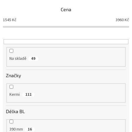
p
Cena
r
o
1545
Kč
3960
Kč
d
u
k
t
ů
Na skladě
49
Značky
Kermi
112
Délka BL
390 mm
16