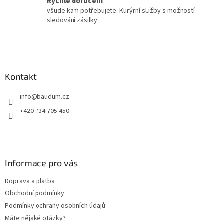
Rychlé doručení
p
všude kam potřebujete. Kurýrní služby s možností
i
sledování zásilky.
s
u
Z
á
p
a
Kontakt
t
info
@
baudum.cz
í
+420 734 705 450
Informace pro vás
Doprava a platba
Obchodní podmínky
Podmínky ochrany osobních údajů
Máte nějaké otázky?