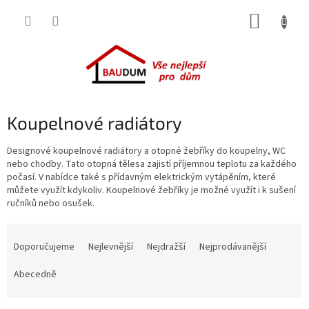
Přejít
NÁKUP
na
obsah
KOŠÍK
Koupelnové radiátory
Designové koupelnové radiátory a otopné žebříky do koupelny, WC
nebo chodby. Tato otopná tělesa zajistí příjemnou teplotu za každého
počasí. V nabídce také
s přídavným elektrickým vytápěním, které
můžete využít kdykoliv. Koupelnové žebříky je možné využít i k sušení
ručníků nebo osušek.
Ř
a
Doporučujeme
Nejlevnější
Nejdražší
Nejprodávanější
z
e
Abecedně
n
í