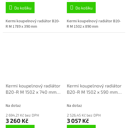
Do košíku
Do košíku
Kermi koupelnový radiátor B20-
Kermi koupelnový radiátor B20-
R M 1789 x 390 mm
R M 1502 x 890 mm
Kermi koupelnový radiátor
Kermi koupelnový radiátor
B20-R M 1502 x 740 mm
B20-R M 1502 x 590 mm
LR01M1500752XXK
LR01M1500602XXK
Na dotaz
Na dotaz
2 694,21 Kč bez DPH
2 526,45 Kč bez DPH
3 260 Kč
3 057 Kč