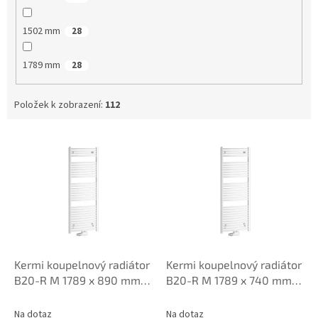
1502 mm
28
1789 mm
28
Položek k zobrazení:
112
V
ý
p
i
s
p
r
o
d
Kermi koupelnový radiátor
Kermi koupelnový radiátor
u
B20-R M 1789 x 890 mm
B20-R M 1789 x 740 mm
k
LR01M1800902XXK
LR01M1800752XXK
t
Na dotaz
Na dotaz