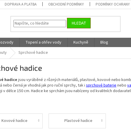
DOPRAVA A PLATBA
OBCHODNÍ PODMÍNKY
PODMÍNKY OCHRANY 
HLEDAT
 rozvody
Topení a ohřev vody
Kuchyně
Blog
outy
Sprchové hadice
chové hadice
vé hadice
jsou vyráběné z různých materiálů, plastové, kovové nebo kombi
 nebo černá je vhodná jak pro ruční sprchy, tak i
sprchové baterie
nebo
va
ji v délce 150 cm. Hadice ke sprchám jsou nabízeny od kvalitních dodavatel
Kovové hadice
Plastové hadice