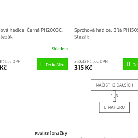
ová hadice, Černá PH2003C,
Sprchová hadice, Bílá PH150
Slezák
Slezák
Skladem
 Kč bez DPH
260,33 Kč bez DPH
Do košíku
Do
 Kč
315 Kč
NAČÍST 12 DALŠÍCH
S
1
3
O
t
r
v
NAHORU
á
l
n
á
k
d
o
a
v
Kvalitní značky
c
á