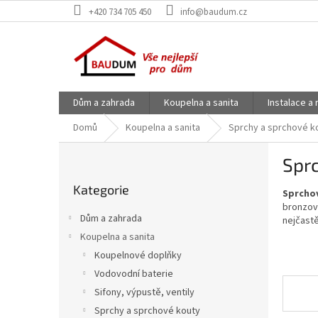
Přejít
+420 734 705 450
info@baudum.cz
na
obsah
Dům a zahrada
Koupelna a sanita
Instalace a
Domů
Koupelna a sanita
Sprchy a sprchové k
P
Spr
o
Přeskočit
s
Kategorie
kategorie
Sprcho
t
bronzová
r
Dům a zahrada
nejčastě
a
Koupelna a sanita
n
Koupelnové doplňky
n
í
Vodovodní baterie
p
Sifony, výpustě, ventily
a
Sprchy a sprchové kouty