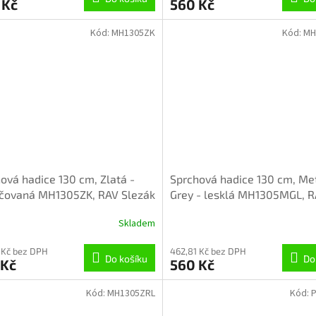
 Kč
560 Kč
Kód:
MH1305ZK
Kód:
MH
ová hadice 130 cm, Zlatá -
Sprchová hadice 130 cm, Me
áčovaná MH1305ZK, RAV Slezák
Grey - lesklá MH1305MGL, 
Slezák
Skladem
 Kč bez DPH
462,81 Kč bez DPH
Do košíku
Do
 Kč
560 Kč
Kód:
MH1305ZRL
Kód: