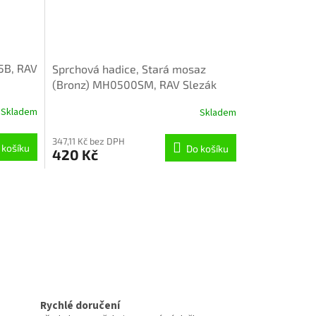
5B, RAV
Sprchová hadice, Stará mosaz
(Bronz) MH0500SM, RAV Slezák
Skladem
Skladem
347,11 Kč bez DPH
 košíku
Do košíku
420 Kč
Rychlé doručení