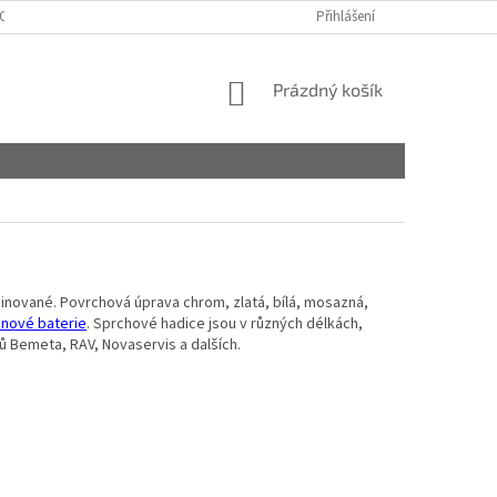
OSOBNÍCH ÚDAJŮ
MÁTE NĚJAKÉ OTÁZKY?
Přihlášení
NÁKUPNÍ
Prázdný košík
KOŠÍK
nované. Povrchová úprava chrom, zlatá, bílá, mosazná,
nové baterie
. Sprchové hadice jsou v různých délkách,
ů Bemeta, RAV, Novaservis a dalších.