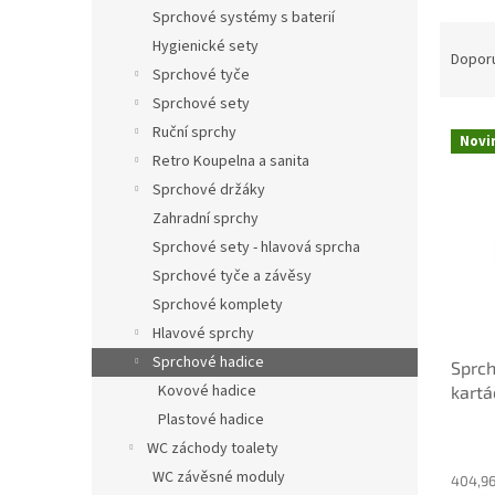
n
Sprchové systémy s baterií
e
Ř
Hygienické sety
l
a
Dopor
Sprchové tyče
z
e
Sprchové sety
V
n
Ruční sprchy
Novi
ý
í
Retro Koupelna a sanita
p
p
Sprchové držáky
i
r
Zahradní sprchy
s
o
Sprchové sety - hlavová sprcha
p
d
r
u
Sprchové tyče a závěsy
o
k
Sprchové komplety
d
t
Hlavové sprchy
u
ů
Sprchové hadice
Sprch
k
Kovové hadice
kartá
t
ů
Plastové hadice
WC záchody toalety
WC závěsné moduly
404,96