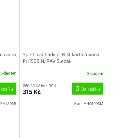
áčovaná
Sprchová hadice, Nikl kartáčovaná
PH1505IN, RAV Slezák
Skladem
Skladem
260,33 Kč bez DPH
 košíku
Do košíku
315 Kč
:
PH1505B
Kód:
MH0500SM