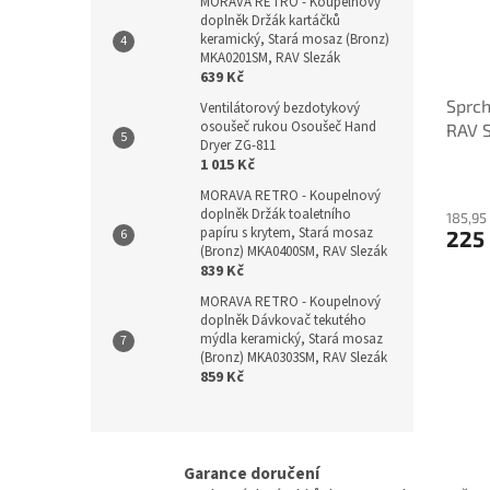
MORAVA RETRO - Koupelnový
doplněk Držák kartáčků
keramický, Stará mosaz (Bronz)
MKA0201SM, RAV Slezák
639 Kč
Sprch
Ventilátorový bezdotykový
osoušeč rukou Osoušeč Hand
RAV 
Dryer ZG-811
1 015 Kč
MORAVA RETRO - Koupelnový
doplněk Držák toaletního
185,95
papíru s krytem, Stará mosaz
225
(Bronz) MKA0400SM, RAV Slezák
839 Kč
MORAVA RETRO - Koupelnový
doplněk Dávkovač tekutého
mýdla keramický, Stará mosaz
(Bronz) MKA0303SM, RAV Slezák
859 Kč
Garance doručení