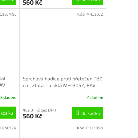
560 Kč
1305MGL
Kód:
MH1305Z
tal
Sprchová hadice proti přetočení 130
RAV
cm, Zlatá - lesklá MH1305Z, RAV
Slezák
Skladem
Skladem
462,81 Kč bez DPH
 košíku
Do košíku
560 Kč
PH1505ZK
Kód:
PH1505IN