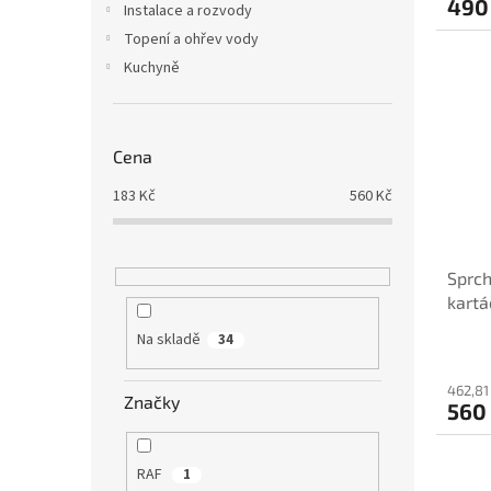
490
Instalace a rozvody
Topení a ohřev vody
Kuchyně
Cena
183
Kč
560
Kč
Sprch
kart
Na skladě
34
462,81
Značky
560
RAF
1