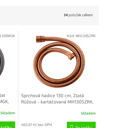
34
položek celkem
1305MGK
Kód:
MH1305ZRK
tal
Sprchová hadice 130 cm, Zlatá
MGK,
Růžová - kartáčovaná MH1305ZRK,
RAV Slezák
Skladem
Skladem
462,81 Kč bez DPH
 košíku
Do košíku