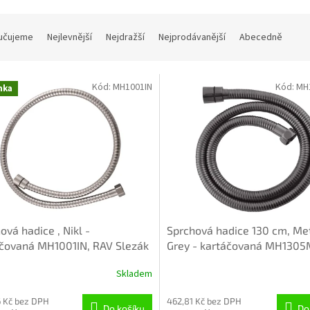
učujeme
Nejlevnější
Nejdražší
Nejprodávanější
Abecedně
Kód:
MH1001IN
Kód:
MH
nka
ová hadice , Nikl -
Sprchová hadice 130 cm, Me
čovaná MH1001IN, RAV Slezák
Grey - kartáčovaná MH1305
RAV Slezák
Skladem
 Kč bez DPH
462,81 Kč bez DPH
Do košíku
Do