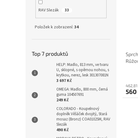
RAV Slezák
33
Položek k zobrazení:
34
Top 7 produktů
Sprch
Růžov
HELP: Madlo, 813 mm, ve tvaru
Slezá
U, sklopné, s opěrnou nohou, s
krytkou, nerez, lesk 301307081N
3 697 Kč
462,81
OMEGA: Madlo, 800 mm, černá
560
guma 104507691
249 Kč
COLORADO - Koupelnový
doplněk Věšáček dvojitý, Stará
mosaz (Bronz) COA0102SM, RAV
Slezák
490 Kč