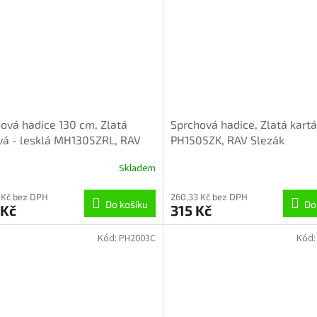
ová hadice 130 cm, Zlatá
Sprchová hadice, Zlatá kart
á - lesklá MH1305ZRL, RAV
PH1505ZK, RAV Slezák
k
Skladem
 Kč bez DPH
260,33 Kč bez DPH
Do košíku
Do
 Kč
315 Kč
Kód:
PH2003C
Kód