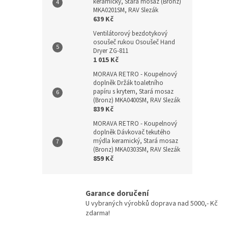
keramický, Stará mosaz (Bronz)
MKA0201SM, RAV Slezák
639 Kč
Ventilátorový bezdotykový
osoušeč rukou Osoušeč Hand
Dryer ZG-811
1 015 Kč
MORAVA RETRO - Koupelnový
doplněk Držák toaletního
papíru s krytem, Stará mosaz
(Bronz) MKA0400SM, RAV Slezák
839 Kč
MORAVA RETRO - Koupelnový
doplněk Dávkovač tekutého
mýdla keramický, Stará mosaz
(Bronz) MKA0303SM, RAV Slezák
859 Kč
Garance doručení
U vybraných výrobků doprava nad 5000,- Kč
zdarma!