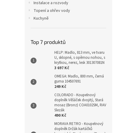
Instalace a rozvody
Topení a ohřev vody
Kuchyně
Top 7 produktů
HELP: Madlo, 813 mm, ve tvaru
U, sklopné, s opěrnou nohou, s
krytkou, nerez, lesk 301307081N
3 697 Kč
OMEGA: Madlo, 800 mm, černá
guma 104507691
249 Kč
COLORADO - Koupelnový
doplněk Věšáček dvojitý, Stará
mosaz (Bronz) COA0102SM, RAV
Slezák
490 Kč
MORAVA RETRO - Koupelnový
doplněk Držák kartáčků