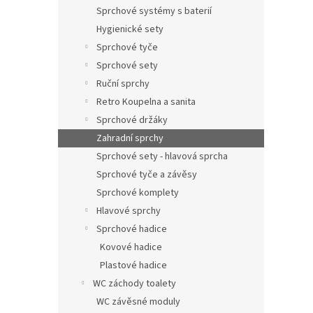
n
Sprchové systémy s baterií
e
Hygienické sety
l
Sprchové tyče
Sprchové sety
Ruční sprchy
Retro Koupelna a sanita
Sprchové držáky
Zahradní sprchy
Sprchové sety - hlavová sprcha
Sprchové tyče a závěsy
Sprchové komplety
Hlavové sprchy
Sprchové hadice
Kovové hadice
Plastové hadice
WC záchody toalety
WC závěsné moduly