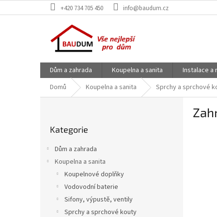
Přejít
+420 734 705 450
info@baudum.cz
na
obsah
Dům a zahrada
Koupelna a sanita
Instalace a
Domů
Koupelna a sanita
Sprchy a sprchové k
P
Zah
o
Přeskočit
s
Kategorie
kategorie
t
r
Dům a zahrada
a
Koupelna a sanita
n
Koupelnové doplňky
n
í
Vodovodní baterie
p
Sifony, výpustě, ventily
a
Sprchy a sprchové kouty