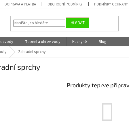
DOPRAVA A PLATBA
OBCHODNÍ PODMÍNKY
PODMÍNKY OCHRANY 
HLEDAT
 rozvody
Topení a ohřev vody
Kuchyně
Blog
outy
Zahradní sprchy
radní sprchy
Produkty teprve připra