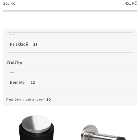
o
265
Kč
451
Kč
d
u
k
t
ů
Na skladě
11
Značky
Bemeta
12
Položek k zobrazení:
12
V
ý
p
i