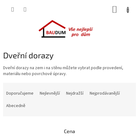
Přejít
NÁKUP
na
obsah
KOŠÍK
Dveřní dorazy
Dveřní dorazy na zem i na stěnu můžete vybrat podle provedení,
materiálu nebo povrchové úpravy.
Ř
a
Doporučujeme
Nejlevnější
Nejdražší
Nejprodávanější
z
e
Abecedně
n
í
p
Cena
r