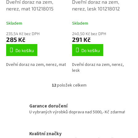
Dveřní doraz na zem,
Dveřní doraz na zem,
nerez, mat 101218015
nerez, lesk 101218012
Skladem
Skladem
235,54 Kč bez DPH
240,50 Kč bez DPH
285 Kč
291 Kč
Do košíku
Do košíku
Dveřní doraz na zem, nerez, mat
Dveřní doraz na zem, nerez,
lesk
12
položek celkem
O
v
l
á
Garance doručení
d
U vybraných výrobků doprava nad 5000,- Kč zdarma!
a
c
í
Kvalitní značky
p