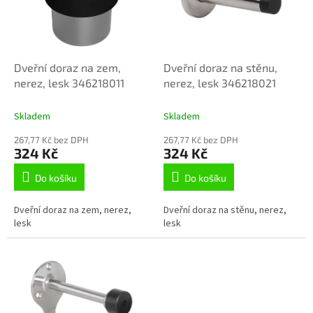
s
p
r
o
d
Dveřní doraz na zem,
Dveřní doraz na stěnu,
u
nerez, lesk 346218011
nerez, lesk 346218021
k
t
Skladem
Skladem
ů
267,77 Kč bez DPH
267,77 Kč bez DPH
324 Kč
324 Kč
Do košíku
Do košíku
Dveřní doraz na zem, nerez,
Dveřní doraz na stěnu, nerez,
lesk
lesk