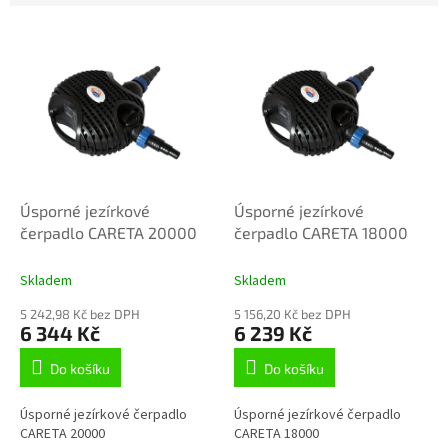
V
ý
p
i
s
p
r
o
d
Úsporné jezírkové
Úsporné jezírkové
u
čerpadlo CARETA 20000
čerpadlo CARETA 18000
k
t
Skladem
Skladem
ů
5 242,98 Kč bez DPH
5 156,20 Kč bez DPH
6 344 Kč
6 239 Kč
Do košíku
Do košíku
Úsporné jezírkové čerpadlo
Úsporné jezírkové čerpadlo
CARETA 20000
CARETA 18000