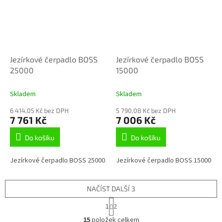
Jezírkové čerpadlo BOSS
Jezírkové čerpadlo BOSS
25000
15000
Skladem
Skladem
6 414,05 Kč bez DPH
5 790,08 Kč bez DPH
7 761 Kč
7 006 Kč
Do košíku
Do košíku
Jezírkové čerpadlo BOSS 25000
Jezírkové čerpadlo BOSS 15000
NAČÍST DALŠÍ 3
S
1
2
t
O
r
15
položek celkem