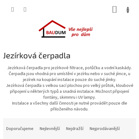
Přejít
NÁKUP
na
obsah
KOŠÍK
Jezírková čerpadla
Jezírková čerpadla pro jezírkové filtrace, potůčku a vodní kaskády.
Čerpadla jsou vhodná pro umístění v jezírku nebo v suché jímce, u
jezírek na koupání instalace pouze do suché jímky.
Jezírková čerpadla s velkou sací plochou pro velký průtok,
kloubové
připojení u některých typů a snadná instalace. Možnost připojení
fontány, skimmru i UV lampy.
Instalace a všechny další činnosti je nutné provádět pouze dle
přiloženého návodu.
Ř
a
Doporučujeme
Nejlevnější
Nejdražší
Nejprodávanější
z