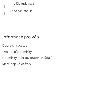
info
@
baudum.cz
í
+420 734 705 450
Informace pro vás
Doprava a platba
Obchodní podmínky
Podmínky ochrany osobních údajů
Máte nějaké otázky?