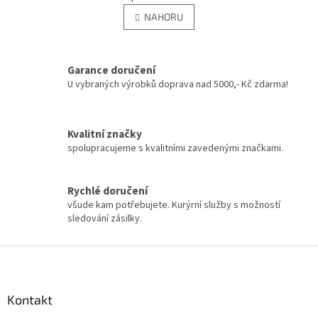
v
á
l
NAHORU
n
á
k
d
o
v
a
á
Garance doručení
c
n
í
U vybraných výrobků doprava nad 5000,- Kč zdarma!
í
p
r
v
Kvalitní značky
k
spolupracujeme s kvalitními zavedenými značkami.
y
v
ý
Rychlé doručení
p
všude kam potřebujete. Kurýrní služby s možností
i
sledování zásilky.
s
u
Z
á
p
a
Kontakt
t