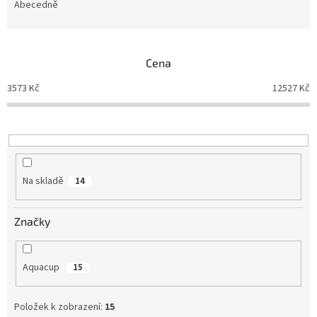
e
Abecedně
n
í
p
Cena
r
o
3573
Kč
12527
Kč
d
u
k
t
ů
Na skladě
14
Značky
Aquacup
15
Položek k zobrazení:
15