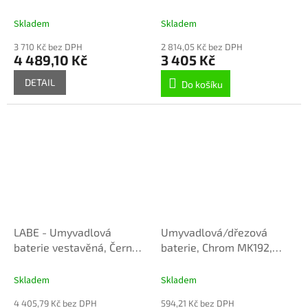
matná L527.0KCMAT, RAV
L534/2, RAV Slezák
A
Slezák
Skladem
Skladem
3 710 Kč bez DPH
2 814,05 Kč bez DPH
4 489,10 Kč
3 405 Kč
DETAIL
Do košíku
LABE - Umyvadlová
Umyvadlová/dřezová
baterie vestavěná, Černá
baterie, Chrom MK192,
matná L534/2CMAT, RAV
RAV Slezák
Slezák
Skladem
Skladem
4 405,79 Kč bez DPH
594,21 Kč bez DPH