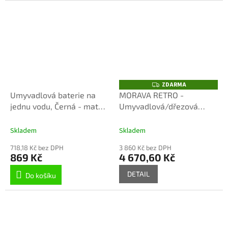
ZDARMA
Z
D
Umyvadlová baterie na
MORAVA RETRO -
A
jednu vodu, Černá - matná
Umyvadlová/dřezová
R
M
MK193CMAT, RAV Slezák
baterie, Stará mosaz
A
(Bronz) MK102.5/28SM,
Skladem
Skladem
RAV Slezák
718,18 Kč bez DPH
3 860 Kč bez DPH
869 Kč
4 670,60 Kč
DETAIL
Do košíku