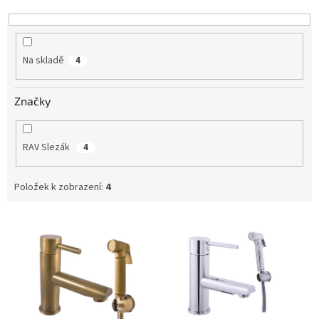
k
t
ů
Na skladě
4
Značky
RAV Slezák
4
Položek k zobrazení:
4
V
ý
p
i
s
p
r