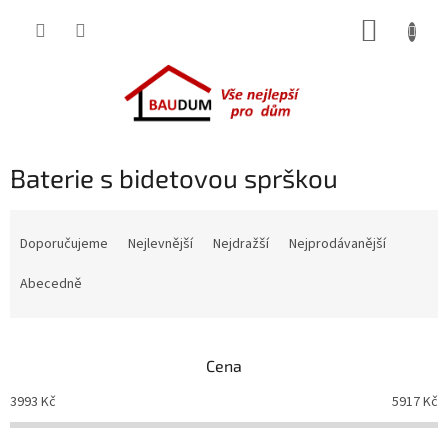
Přejít
NÁKUP
na
obsah
KOŠÍK
Baterie s bidetovou sprškou
Ř
a
Doporučujeme
Nejlevnější
Nejdražší
Nejprodávanější
z
e
Abecedně
n
í
p
Cena
r
o
3993
Kč
5917
Kč
d
u