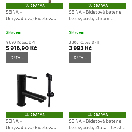
o
ZDARMA
ZDARMA
Z
Z
D
D
d
SEINA -
SEINA - Bidetová baterie
A
A
u
Umyvadlová/Bidetová
bez výpusti, Chrom
R
R
M
M
k
baterie bez výpusti, Stará
SE946.0/1, RAV Slezák
A
A
t
mosaz SE946.0/1SM, RAV
Skladem
Skladem
ů
Slezák
4 890 Kč bez DPH
3 300 Kč bez DPH
5 916,90 Kč
3 993 Kč
DETAIL
DETAIL
ZDARMA
ZDARMA
Z
Z
D
D
SEINA -
SEINA - Bidetová baterie
A
A
Umyvadlová/Bidetová
bez výpusti, Zlatá - lesklá
R
R
M
M