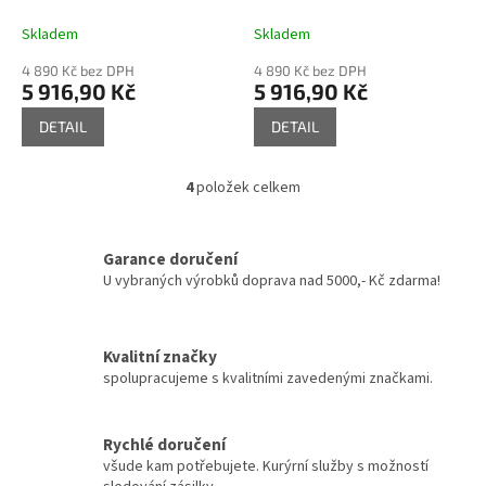
baterie bez výpusti, Černá
SE946.0/1Z, RAV Slezák
A
A
- matná SE946.0/1CMAT,
Skladem
Skladem
RAV Slezák
4 890 Kč bez DPH
4 890 Kč bez DPH
5 916,90 Kč
5 916,90 Kč
DETAIL
DETAIL
4
položek celkem
O
v
l
á
Garance doručení
d
U vybraných výrobků doprava nad 5000,- Kč zdarma!
a
c
í
Kvalitní značky
p
spolupracujeme s kvalitními zavedenými značkami.
r
v
k
y
Rychlé doručení
v
všude kam potřebujete. Kurýrní služby s možností
ý