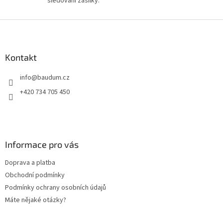
sledování zásilky.
p
i
Z
s
á
u
p
a
Kontakt
t
info
@
baudum.cz
í
+420 734 705 450
Informace pro vás
Doprava a platba
Obchodní podmínky
Podmínky ochrany osobních údajů
Máte nějaké otázky?