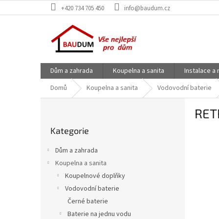
Přejít
+420 734 705 450
info@baudum.cz
na
obsah
Dům a zahrada
Koupelna a sanita
Instalace a
Domů
Koupelna a sanita
Vodovodní baterie
P
RET
o
Přeskočit
s
Kategorie
kategorie
t
r
Dům a zahrada
a
Koupelna a sanita
n
Koupelnové doplňky
n
í
Vodovodní baterie
p
Černé baterie
a
Baterie na jednu vodu