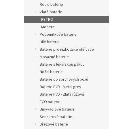
n
Retro baterie
e
Zlaté baterie
l
RETRO
Moderní
Podomítkové baterie
Bílé baterie
Baterie pro nízkotlaké ohřívače
Mosazné baterie
Baterie s lékařskou pákou
Nožní baterie
Baterie do sprchových boxů
Baterie PVD - Metal grey
Baterie PVD - Zlatá růžová
ECO baterie
Umyvadlové baterie
Senzorové baterie
Dřezové baterie