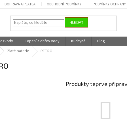
DOPRAVA A PLATBA
OBCHODNÍ PODMÍNKY
PODMÍNKY OCHRANY 
HLEDAT
 rozvody
Topení a ohřev vody
Kuchyně
Blog
Zlaté baterie
RETRO
RO
Produkty teprve připra