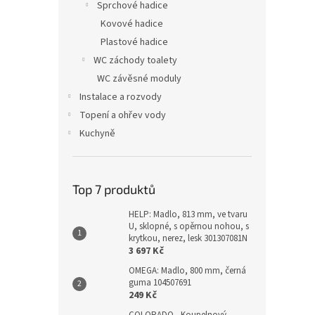
Sprchové hadice
Kovové hadice
Plastové hadice
WC záchody toalety
WC závěsné moduly
Instalace a rozvody
Topení a ohřev vody
Kuchyně
Top 7 produktů
HELP: Madlo, 813 mm, ve tvaru
U, sklopné, s opěrnou nohou, s
krytkou, nerez, lesk 301307081N
3 697 Kč
OMEGA: Madlo, 800 mm, černá
guma 104507691
249 Kč