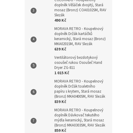
COLORADO - Koupelnový
doplněk Věšáček dvojitý, Stará
mosaz (Bronz) COA0102SM, RAV
Slezák
490 Kč
MORAVA RETRO - Koupelnový
doplněk Držák kartáčků
keramický, Stará mosaz (Bronz)
MKA0201SM, RAV Slezák
639 Kč
Ventilátorový bezdotykový
osoušeč rukou Osoušeč Hand
Dryer ZG-811
1 015 Kč
MORAVA RETRO - Koupelnový
doplněk Držák toaletního
papíru s krytem, Stará mosaz
(Bronz) MKA0400SM, RAV Slezák
839 Kč
MORAVA RETRO - Koupelnový
doplněk Dávkovač tekutého
mýdla keramický, Stará mosaz
(Bronz) MKA0303SM, RAV Slezák
859 Kč