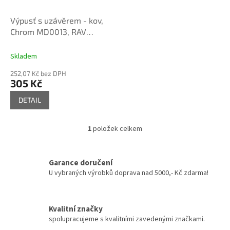
o
d
Výpusť s uzávěrem - kov,
u
Chrom MD0013, RAV
k
Slezák
t
Skladem
ů
252,07 Kč bez DPH
305 Kč
DETAIL
1
položek celkem
O
v
l
á
Garance doručení
d
U vybraných výrobků doprava nad 5000,- Kč zdarma!
a
c
í
Kvalitní značky
p
spolupracujeme s kvalitními zavedenými značkami.
r