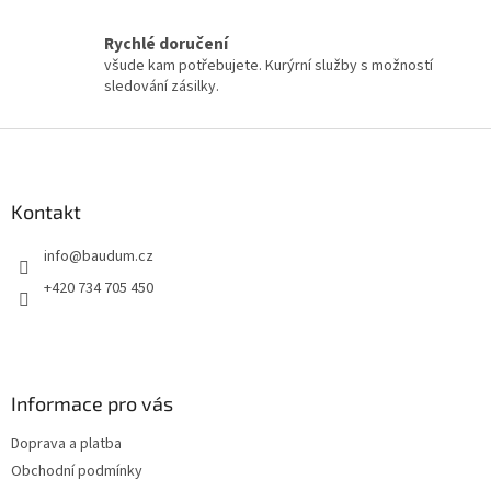
v
k
y
Rychlé doručení
v
všude kam potřebujete. Kurýrní služby s možností
ý
sledování zásilky.
p
i
Z
s
á
u
p
a
Kontakt
t
info
@
baudum.cz
í
+420 734 705 450
Informace pro vás
Doprava a platba
Obchodní podmínky