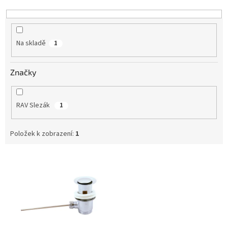
k
t
ů
Na skladě
1
Značky
RAV Slezák
1
Položek k zobrazení:
1
V
ý
p
i
s
p
r