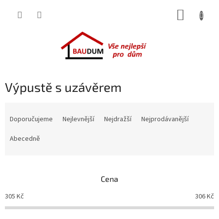
Přejít
NÁKUP
na
obsah
KOŠÍK
Výpustě s uzávěrem
Ř
a
Doporučujeme
Nejlevnější
Nejdražší
Nejprodávanější
z
e
Abecedně
n
í
p
Cena
r
o
305
Kč
306
Kč
d
u