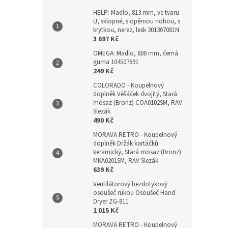
HELP: Madlo, 813 mm, ve tvaru
U, sklopné, s opěrnou nohou, s
krytkou, nerez, lesk 301307081N
3 697 Kč
OMEGA: Madlo, 800 mm, černá
guma 104507691
249 Kč
COLORADO - Koupelnový
doplněk Věšáček dvojitý, Stará
mosaz (Bronz) COA0102SM, RAV
Slezák
490 Kč
MORAVA RETRO - Koupelnový
doplněk Držák kartáčků
keramický, Stará mosaz (Bronz)
MKA0201SM, RAV Slezák
639 Kč
Ventilátorový bezdotykový
osoušeč rukou Osoušeč Hand
Dryer ZG-811
1 015 Kč
MORAVA RETRO - Koupelnový