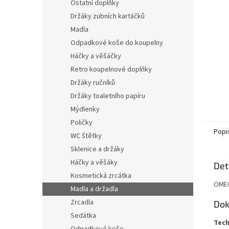
n
Ostatní doplňky
e
Držáky zubních kartáčků
l
Madla
Odpadkové koše do koupelny
Háčky a věšáčky
Retro koupelnové doplňky
Držáky ručníků
Držáky toaletního papíru
Mýdlenky
Poličky
Popi
WC štětky
Sklenice a držáky
Háčky a věšáky
Det
Kosmetická zrcátka
OMEG
Madla a držadla
Zrcadla
Dok
Sedátka
Tec