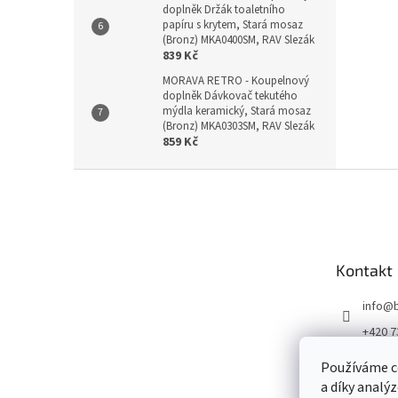
doplněk Držák toaletního
papíru s krytem, Stará mosaz
(Bronz) MKA0400SM, RAV Slezák
839 Kč
MORAVA RETRO - Koupelnový
doplněk Dávkovač tekutého
mýdla keramický, Stará mosaz
(Bronz) MKA0303SM, RAV Slezák
859 Kč
Z
á
p
a
t
Kontakt
í
info
@
+420 7
Používáme c
a díky analý