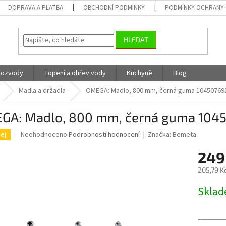
DOPRAVA A PLATBA
OBCHODNÍ PODMÍNKY
PODMÍNKY OCHRANY 
HLEDAT
 rozvody
Topení a ohřev vody
Kuchyně
Blog
Madla a držadla
OMEGA: Madlo, 800 mm, černá guma 10450769
GA: Madlo, 800 mm, černá guma 104
Průměrné
Neohodnoceno
Podrobnosti hodnocení
Značka:
Bemeta
ej
hodnocení
produktu
249
je
205,79 K
0,0
z
Měrná
Skla
5
cena:
hvězdiček.