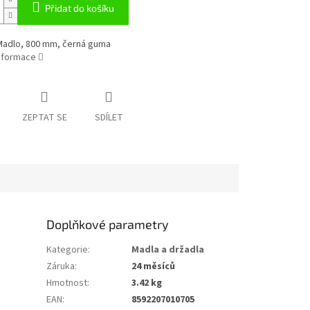
Přidat do košíku
adlo, 800 mm, černá guma
informace
ZEPTAT SE
SDÍLET
Doplňkové parametry
Kategorie
:
Madla a držadla
Záruka
:
24 měsíců
Hmotnost
:
3.42 kg
EAN
:
8592207010705