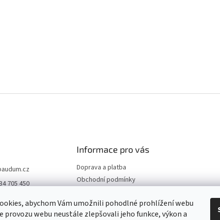
Informace pro vás
Doprava a platba
baudum.cz
Obchodní podmínky
34 705 450
Podmínky ochrany osobních
údajů
ookies, abychom Vám umožnili pohodlné prohlížení webu
ze provozu webu neustále zlepšovali jeho funkce, výkon a
Máte nějaké otázky?