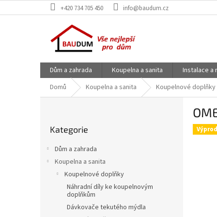
Přejít
+420 734 705 450
info@baudum.cz
na
obsah
Dům a zahrada
Koupelna a sanita
Instalace a
Domů
Koupelna a sanita
Koupelnové doplňky
P
OME
o
Přeskočit
s
Kategorie
kategorie
Výprod
t
r
Dům a zahrada
a
Koupelna a sanita
n
Koupelnové doplňky
n
í
Náhradní díly ke koupelnovým
doplňkům
p
Dávkovače tekutého mýdla
a