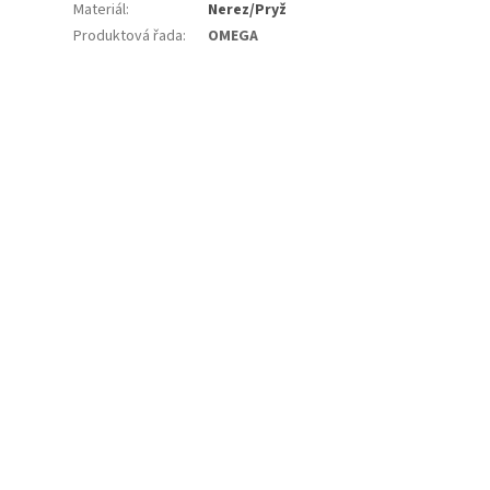
Materiál
:
Nerez/Pryž
Produktová řada
:
OMEGA