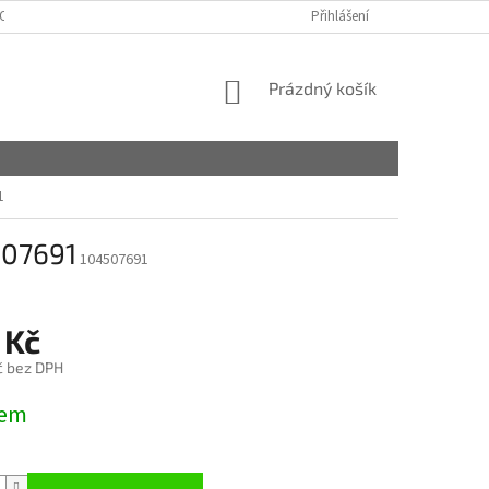
OSOBNÍCH ÚDAJŮ
MÁTE NĚJAKÉ OTÁZKY?
Přihlášení
NÁKUPNÍ
Prázdný košík
KOŠÍK
1
507691
104507691
 Kč
č bez DPH
dem