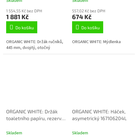
Skladem
Skladem
1 554,55 Kč bez DPH
557,02 Kč bez DPH
1 881 Kč
674 Kč
Do košíku
Do košíku
ORGANIC WHITE: Držák ručníků,
ORGANIC WHITE: Mýdlenka
445 mm, dvojitý, otočný
ORGANIC WHITE: Držák
ORGANIC WHITE: Háček,
toaletního papíru, rezervní
asymetrický 167106204L
167112034
Skladem
Skladem