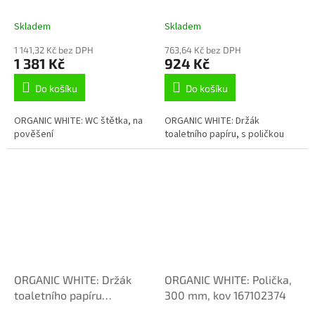
167113064
poličkou 167112154
Skladem
Skladem
1 141,32 Kč bez DPH
763,64 Kč bez DPH
1 381 Kč
924 Kč
Do košíku
Do košíku
ORGANIC WHITE: WC štětka, na
ORGANIC WHITE: Držák
pověšení
toaletního papíru, s poličkou
ORGANIC WHITE: Držák
ORGANIC WHITE: Polička,
toaletního papíru
300 mm, kov 167102374
167112024