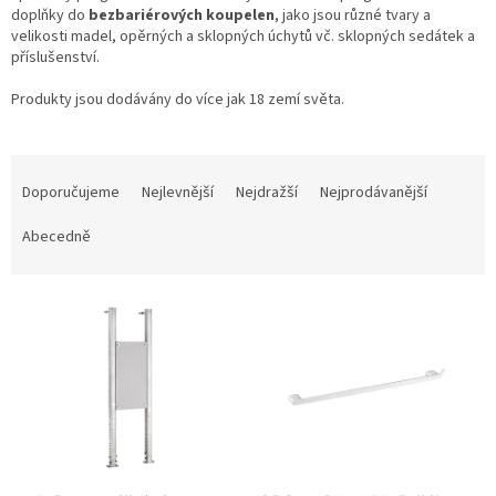
doplňky do
bezbariérových koupelen
, jako jsou různé tvary a
velikosti madel, opěrných a sklopných úchytů vč. sklopných sedátek a
příslušenství.
Produkty jsou dodávány do více jak 18 zemí světa.
Ř
a
Doporučujeme
Nejlevnější
Nejdražší
Nejprodávanější
z
e
Abecedně
n
í
V
p
ý
r
p
o
i
d
s
u
p
k
r
t
o
ů