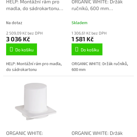
d
HELP: Montážní rám pro
ORGANIC WHITE: Držák
u
madla, do sádrokartonu
ručníků, 600 mm
k
347625151
167104374
t
Na dotaz
Skladem
ů
2 509,09 Kč bez DPH
1 306,61 Kč bez DPH
3 036 Kč
1 581 Kč
Do košíku
Do košíku
HELP: Montážní rám pro madla,
ORGANIC WHITE: Držák ručníků,
do sádrokartonu
600 mm
ORGANIC WHITE:
ORGANIC WHITE: Držák