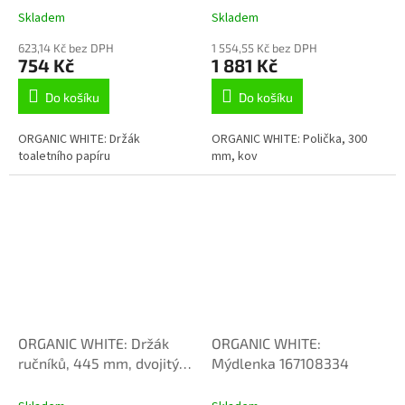
Skladem
Skladem
623,14 Kč bez DPH
1 554,55 Kč bez DPH
754 Kč
1 881 Kč
Do košíku
Do košíku
ORGANIC WHITE: Držák
ORGANIC WHITE: Polička, 300
toaletního papíru
mm, kov
ORGANIC WHITE: Držák
ORGANIC WHITE:
ručníků, 445 mm, dvojitý,
Mýdlenka 167108334
otočný 167004104