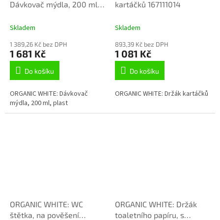
Dávkovač mýdla, 200 ml,
kartáčků 167111014
plast 167109264
Skladem
Skladem
1 389,26 Kč bez DPH
893,39 Kč bez DPH
1 681 Kč
1 081 Kč
Do košíku
Do košíku
ORGANIC WHITE: Dávkovač
ORGANIC WHITE: Držák kartáčků
mýdla, 200 ml, plast
ORGANIC WHITE: WC
ORGANIC WHITE: Držák
štětka, na pověšení
toaletního papíru, s