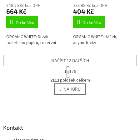
548,76 Kč bez DPH
333,88 Kč bez DPH
664 Kč
404 Kč
Do košíku
Do košíku
ORGANIC WHITE: Držák
ORGANIC WHITE: Háček,
toaletního papíru, rezervní
asymetrický
NAČÍST 12 DALŠÍCH
S
1
176
t
O
r
2112
položek celkem
v
á
l
NAHORU
n
á
k
d
o
v
Z
a
á
c
á
n
í
p
í
p
a
Kontakt
r
t
v