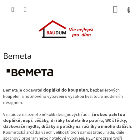
Přejít
NÁKUP
na
obsah
KOŠÍK
Bemeta
dodavatel
doplňků do koupelen
, bezbariérových
Bemeta je
koupelen a hotelového vybavení s vysokou kvalitou a moderním
designem.
V nabídce naleznete několik designových řad s
širokou paletou
doplňků, např. věšáky, držáky toaletního papíru, WC štětky,
dávkovače mýdla, držáky a poličky na ručníky a mnoho dalších
.
Kosmetická zrcátka všech velikostí tvoří samostatnou řadu, dále
sprchový program nebo hotelové vybavení. HELP program tvoří