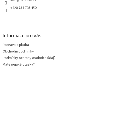
info
@
baudum.cz
í
k
y
+420 734 705 450
v
ý
p
i
s
Informace pro vás
u
Doprava a platba
Obchodní podmínky
Podmínky ochrany osobních údajů
Máte nějaké otázky?