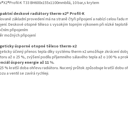
i®X2®Profil-K T33 BH600x155x1100mmbílá, 10 bar,s krytem
aktní deskové radiátory therm-x2® Profil-K
lované základní provedení má na straně čtyři připojení a nabízí celou řadu 
ojení. Deskové otopné těleso s vysokým topným výkonem při nízké teplotě
bočním připojením
běr možných připojení
geticky úsporné otopné těleso therm-x2
geticky účinný přenos tepla díky systému therm-x2 umožňuje zkrácení dob
átoru až o 25 %, zvýšení podílu příjemného sálavého tepla až o 100 % a pro
nciál úspory energie až 11 %.
 25 % kratší doba ohřevu radiátoru. Nucený průtok způsobuje kratší dobu o
zu a ventil se zavírá rychleji.