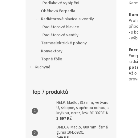
Kerm
Podlahové vytápění
Oběhová čerpadla
Komp
Radiátorové hlavice a ventily
Profi
přip
Radiátorové hlavice
- s 
Radiátorové ventily
- vý
Termoelektrické pohony
Ener
Konvektory
Ener
Topné fólie
radi
Kuchyně
pote
Až o
provo
Top 7 produktů
HELP: Madlo, 813 mm, ve tvaru
U, sklopné, s opěrnou nohou, s
krytkou, nerez, lesk 301307081N
3 697 Kč
OMEGA: Madlo, 800 mm, černá
guma 104507691