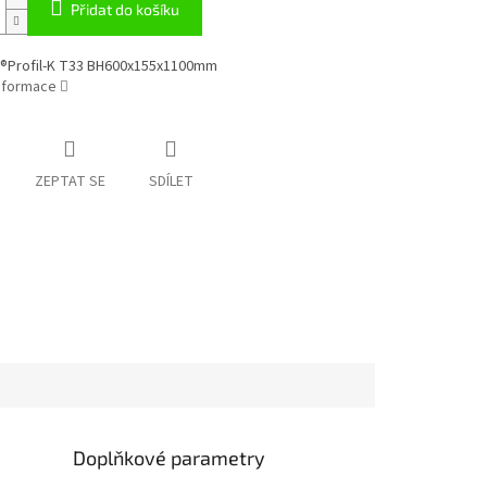
Přidat do košíku
®Profil-K T33 BH600x155x1100mm
informace
ZEPTAT SE
SDÍLET
Doplňkové parametry