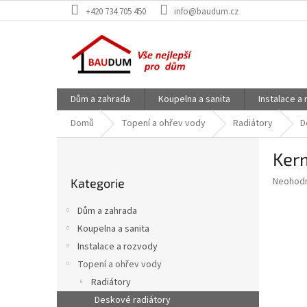
Přejít
+420 734 705 450
info@baudum.cz
na
obsah
Dům a zahrada
Koupelna a sanita
Instalace a
Domů
Topení a ohřev vody
Radiátory
D
P
Ker
o
Přeskočit
s
Průměr
Neohod
Kategorie
kategorie
t
hodnoce
r
produkt
Dům a zahrada
a
je
Koupelna a sanita
0,0
n
z
Instalace a rozvody
n
5
í
Topení a ohřev vody
hvězdič
p
Radiátory
a
Deskové radiátory