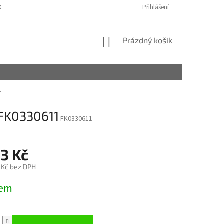
OSOBNÍCH ÚDAJŮ
MÁTE NĚJAKÉ OTÁZKY?
Přihlášení
NÁKUPNÍ
Prázdný košík
KOŠÍK
1
 FK0330611
FK0330611
3 Kč
 Kč bez DPH
dem