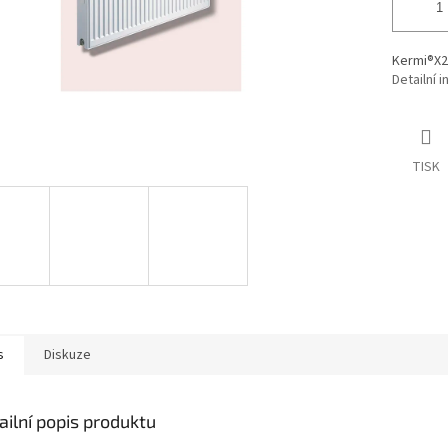
Kermi®X2
Detailní 
TISK
s
Diskuze
ailní popis produktu