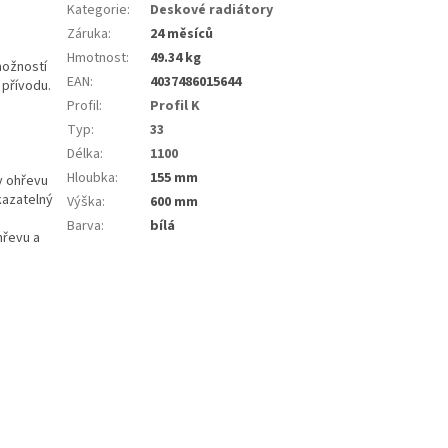
Kategorie
:
Deskové radiátory
Záruka
:
24 měsíců
Hmotnost
:
49.34 kg
možností
EAN
:
4037486015644
 přívodu.
Profil
:
Profil K
Typ
:
33
Délka
:
1100
Hloubka
:
155 mm
y ohřevu
kazatelný
Výška
:
600 mm
Barva
:
bílá
hřevu a