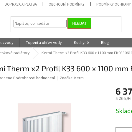
DOPRAVA A PLATBA
OBCHODNÍ PODMÍNKY
PODMÍNKY OCHRANY 
HLEDAT
 rozvody
Topení a ohřev vody
Kuchyně
Blog
eskové radiátory
Kermi Therm x2 Profil K33 600 x 1100 mm FK033061
mi Therm x2 Profil K33 600 x 1100 mm
né
noceno
Podrobnosti hodnocení
Značka:
Kermi
ní
6 37
u
5 266,94
Měrná
Skla
cena:
ek.