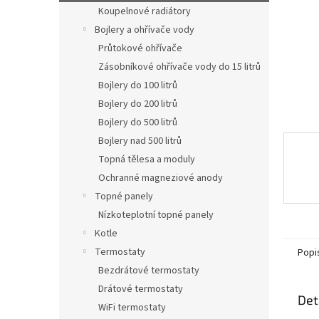
n
Koupelnové radiátory
e
Bojlery a ohřívače vody
l
Průtokové ohřívače
Zásobníkové ohřívače vody do 15 litrů
Bojlery do 100 litrů
Bojlery do 200 litrů
Bojlery do 500 litrů
Bojlery nad 500 litrů
Topná tělesa a moduly
Ochranné magneziové anody
Topné panely
Nízkoteplotní topné panely
Kotle
Termostaty
Popi
Bezdrátové termostaty
Drátové termostaty
Det
WiFi termostaty