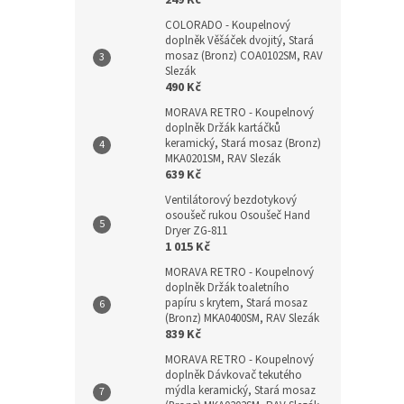
249 Kč
COLORADO - Koupelnový
doplněk Věšáček dvojitý, Stará
mosaz (Bronz) COA0102SM, RAV
Slezák
490 Kč
MORAVA RETRO - Koupelnový
doplněk Držák kartáčků
keramický, Stará mosaz (Bronz)
MKA0201SM, RAV Slezák
639 Kč
Ventilátorový bezdotykový
osoušeč rukou Osoušeč Hand
Dryer ZG-811
1 015 Kč
MORAVA RETRO - Koupelnový
doplněk Držák toaletního
papíru s krytem, Stará mosaz
(Bronz) MKA0400SM, RAV Slezák
839 Kč
MORAVA RETRO - Koupelnový
doplněk Dávkovač tekutého
mýdla keramický, Stará mosaz