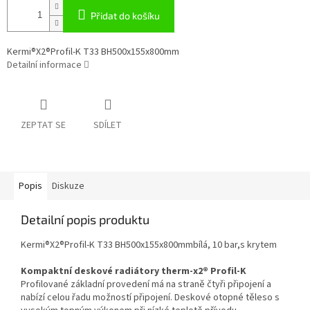
Přidat do košíku
Kermi®X2®Profil-K T33 BH500x155x800mm
Detailní informace
ZEPTAT SE
SDÍLET
Popis
Diskuze
Detailní popis produktu
Kermi®X2®Profil-K T33 BH500x155x800mmbílá, 10 bar,s krytem
Kompaktní deskové radiátory therm-x2® Profil-K
Profilované základní provedení má na straně čtyři připojení a
nabízí celou řadu možností připojení. Deskové otopné těleso s