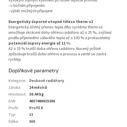
vysokým topným výkonem při nízké teplotě přívodu.
- s bočním připojením
- výběr možných připojení
Energeticky úsporné otopné těleso therm-x2
Energeticky účinný přenos tepla díky systému therm-x2
umožňuje zkrácení doby ohřevu radiátoru až o 25 %, zvýšení
podílu příjemného sálavého tepla až o 100 % a prokazatelný
potenciál úspory energie až 11 %.
Až o 25 % kratší doba ohřevu radiátoru. Nucený průtok
způsobuje kratší dobu ohřevu a provozu a ventil se zavírá
rychleji.
Doplňkové parametry
Kategorie
:
Deskové radiátory
Záruka
:
24 měsíců
Hmotnost
:
30.44 kg
EAN
:
4037486015286
Profil
:
Profil K
Typ
:
33
Délka
:
800