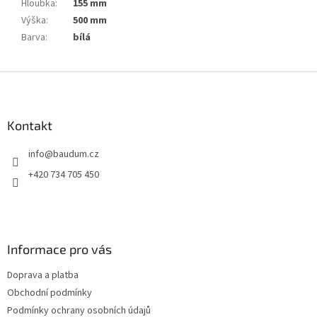
Hloubka
:
155 mm
Výška
:
500 mm
Barva
:
bílá
Z
á
p
a
Kontakt
t
info
@
baudum.cz
í
+420 734 705 450
Informace pro vás
Doprava a platba
Obchodní podmínky
Podmínky ochrany osobních údajů