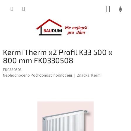
Přejít
NÁKUP
na
obsah
KOŠÍK
Kermi Therm x2 Profil K33 500 x
800 mm FK0330508
FK0330508
Průměrné
Neohodnoceno
Podrobnosti hodnocení
Značka:
Kermi
hodnocení
produktu
je
0,0
z
5
hvězdiček.