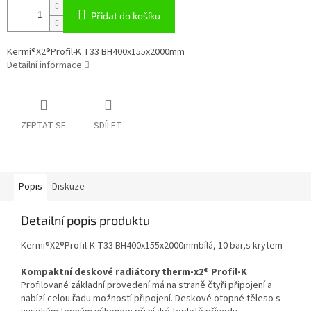
Přidat do košíku
Kermi®X2®Profil-K T33 BH400x155x2000mm
Detailní informace
ZEPTAT SE
SDÍLET
Popis
Diskuze
Detailní popis produktu
Kermi®X2®Profil-K T33 BH400x155x2000mmbílá, 10 bar,s krytem
Kompaktní deskové radiátory therm-x2® Profil-K
Profilované základní provedení má na straně čtyři připojení a
nabízí celou řadu možností připojení. Deskové otopné těleso s