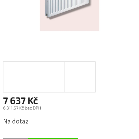
7 637 Kč
6 311,57 Kč bez DPH
Měrná
Na dotaz
cena: