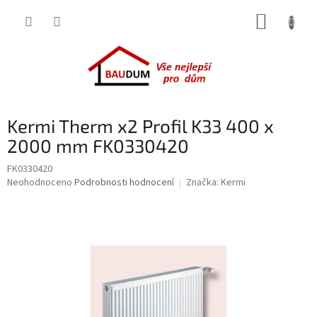
Přejít
NÁKUP
na
obsah
KOŠÍK
Kermi Therm x2 Profil K33 400 x
2000 mm FK0330420
FK0330420
Průměrné
Neohodnoceno
Podrobnosti hodnocení
Značka:
Kermi
hodnocení
produktu
je
0,0
z
5
hvězdiček.