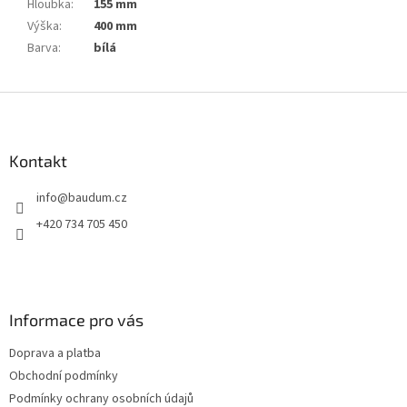
Hloubka
:
155 mm
Výška
:
400 mm
Barva
:
bílá
Z
á
p
a
Kontakt
t
info
@
baudum.cz
í
+420 734 705 450
Informace pro vás
Doprava a platba
Obchodní podmínky
Podmínky ochrany osobních údajů