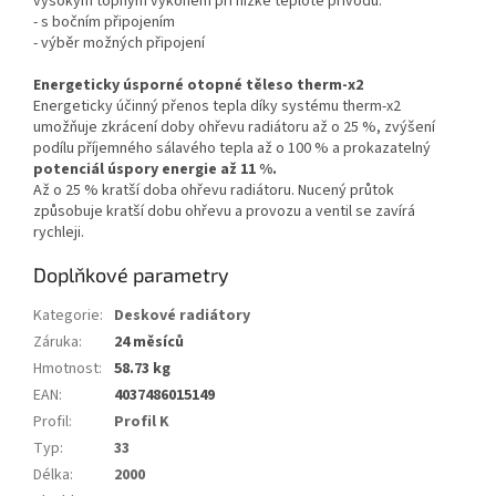
vysokým topným výkonem při nízké teplotě přívodu.
- s bočním připojením
- výběr možných připojení
Energeticky úsporné otopné těleso therm-x2
Energeticky účinný přenos tepla díky systému therm-x2
umožňuje zkrácení doby ohřevu radiátoru až o 25 %, zvýšení
podílu příjemného sálavého tepla až o 100 % a prokazatelný
potenciál úspory energie až 11 %.
Až o 25 % kratší doba ohřevu radiátoru. Nucený průtok
způsobuje kratší dobu ohřevu a provozu a ventil se zavírá
rychleji.
Doplňkové parametry
Kategorie
:
Deskové radiátory
Záruka
:
24 měsíců
Hmotnost
:
58.73 kg
EAN
:
4037486015149
Profil
:
Profil K
Typ
:
33
Délka
:
2000