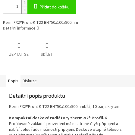
Přidat do košíku
Kermi®X2®Profil-K T22 BH750x100x900mm
Detailní informace
ZEPTAT SE
SDÍLET
Popis
Diskuze
Detailní popis produktu
Kermi®X2®Profil-K T22 BH750x100x900mmbílá, 10 bar,s krytem
Kompaktní deskové radiátory therm-x2® Profil-K
Profilované základní provedení má na straně čtyři připojení a
nabízí celou řadu možností připojení. Deskové otopné těleso s