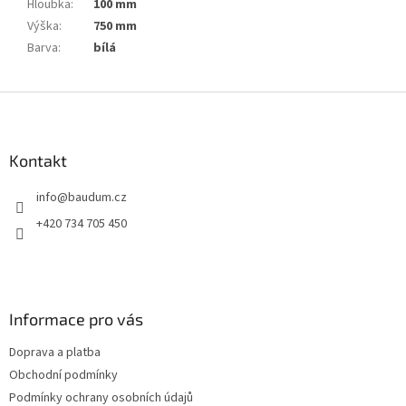
Hloubka
:
100 mm
Výška
:
750 mm
Barva
:
bílá
Z
á
p
a
Kontakt
t
info
@
baudum.cz
í
+420 734 705 450
Informace pro vás
Doprava a platba
Obchodní podmínky
Podmínky ochrany osobních údajů