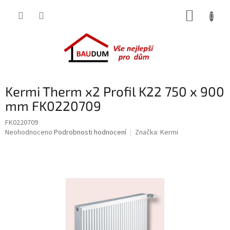
Přejít
NÁKUP
na
obsah
KOŠÍK
Kermi Therm x2 Profil K22 750 x 900
mm FK0220709
FK0220709
Průměrné
Neohodnoceno
Podrobnosti hodnocení
Značka:
Kermi
hodnocení
produktu
je
0,0
z
5
hvězdiček.