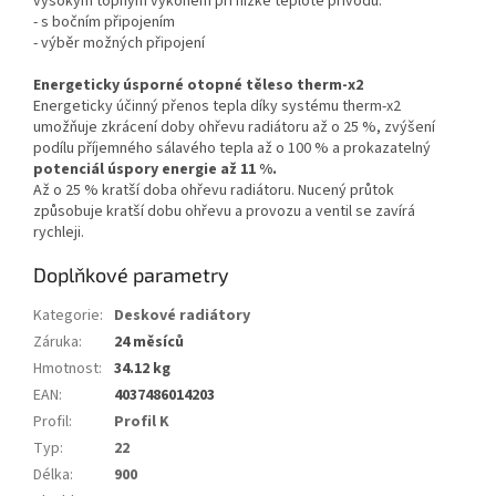
vysokým topným výkonem při nízké teplotě přívodu.
- s bočním připojením
- výběr možných připojení
Energeticky úsporné otopné těleso therm-x2
Energeticky účinný přenos tepla díky systému therm-x2
umožňuje zkrácení doby ohřevu radiátoru až o 25 %, zvýšení
podílu příjemného sálavého tepla až o 100 % a prokazatelný
potenciál úspory energie až 11 %.
Až o 25 % kratší doba ohřevu radiátoru. Nucený průtok
způsobuje kratší dobu ohřevu a provozu a ventil se zavírá
rychleji.
Doplňkové parametry
Kategorie
:
Deskové radiátory
Záruka
:
24 měsíců
Hmotnost
:
34.12 kg
EAN
:
4037486014203
Profil
:
Profil K
Typ
:
22
Délka
:
900