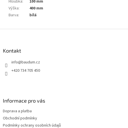
Hloubka
:
100 mm
Výška
:
400 mm
Barva
:
bílá
Z
á
p
a
Kontakt
t
info
@
baudum.cz
í
+420 734 705 450
Informace pro vás
Doprava a platba
Obchodní podmínky
Podmínky ochrany osobních údajů