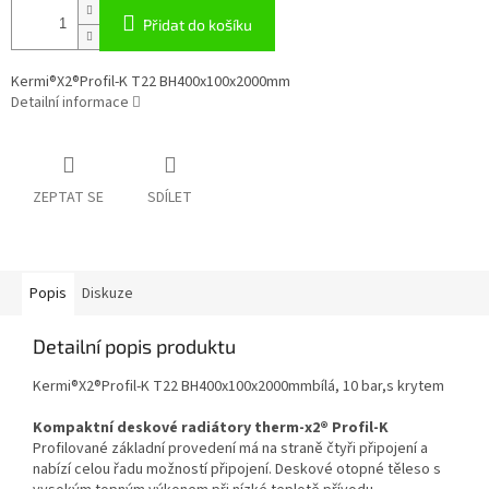
Přidat do košíku
Kermi®X2®Profil-K T22 BH400x100x2000mm
Detailní informace
ZEPTAT SE
SDÍLET
Popis
Diskuze
Detailní popis produktu
Kermi®X2®Profil-K T22 BH400x100x2000mmbílá, 10 bar,s krytem
Kompaktní deskové radiátory therm-x2® Profil-K
Profilované základní provedení má na straně čtyři připojení a
nabízí celou řadu možností připojení. Deskové otopné těleso s