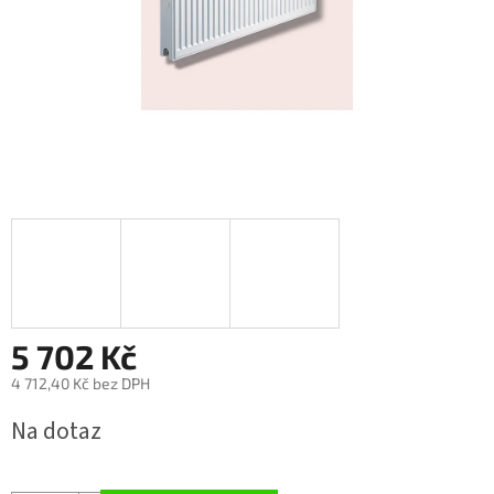
5 702 Kč
4 712,40 Kč bez DPH
Měrná
Na dotaz
cena: