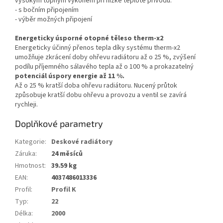
vysokým topným výkonem při nízké teplotě přívodu.
- s bočním připojením
- výběr možných připojení
Energeticky úsporné otopné těleso therm-x2
Energeticky účinný přenos tepla díky systému therm-x2
umožňuje zkrácení doby ohřevu radiátoru až o 25 %, zvýšení
podílu příjemného sálavého tepla až o 100 % a prokazatelný
potenciál úspory energie až 11 %.
Až o 25 % kratší doba ohřevu radiátoru. Nucený průtok
způsobuje kratší dobu ohřevu a provozu a ventil se zavírá
rychleji.
Doplňkové parametry
Kategorie
:
Deskové radiátory
Záruka
:
24 měsíců
Hmotnost
:
39.59 kg
EAN
:
4037486013336
Profil
:
Profil K
Typ
:
22
Délka
:
2000