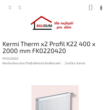
Přejít
NÁKUP
na
obsah
KOŠÍK
Kermi Therm x2 Profil K22 400 x
2000 mm FK0220420
FK0220420
Průměrné
Neohodnoceno
Podrobnosti hodnocení
Značka:
Kermi
hodnocení
produktu
je
0,0
z
5
hvězdiček.