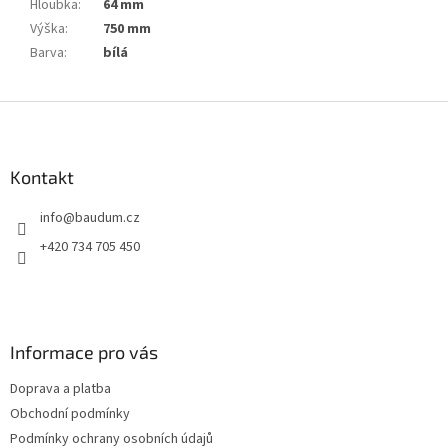
Hloubka
:
64 mm
Výška
:
750 mm
Barva
:
bílá
Z
á
p
a
Kontakt
t
info
@
baudum.cz
í
+420 734 705 450
Informace pro vás
Doprava a platba
Obchodní podmínky
Podmínky ochrany osobních údajů