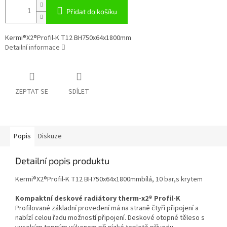
Přidat do košíku
Kermi®X2®Profil-K T12 BH750x64x1800mm
Detailní informace
ZEPTAT SE
SDÍLET
Popis
Diskuze
Detailní popis produktu
Kermi®X2®Profil-K T12 BH750x64x1800mmbílá, 10 bar,s krytem
Kompaktní deskové radiátory therm-x2® Profil-K
Profilované základní provedení má na straně čtyři připojení a
nabízí celou řadu možností připojení. Deskové otopné těleso s