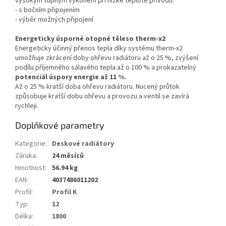
vysokým topným výkonem při nízké teplotě přívodu.
- s bočním připojením
- výběr možných připojení
Energeticky úsporné otopné těleso therm-x2
Energeticky účinný přenos tepla díky systému therm-x2
umožňuje zkrácení doby ohřevu radiátoru až o 25 %, zvýšení
podílu příjemného sálavého tepla až o 100 % a prokazatelný
potenciál úspory energie až 11 %.
Až o 25 % kratší doba ohřevu radiátoru. Nucený průtok
způsobuje kratší dobu ohřevu a provozu a ventil se zavírá
rychleji.
Doplňkové parametry
Kategorie
:
Deskové radiátory
Záruka
:
24 měsíců
Hmotnost
:
56.94 kg
EAN
:
4037486011202
Profil
:
Profil K
Typ
:
12
Délka
:
1800