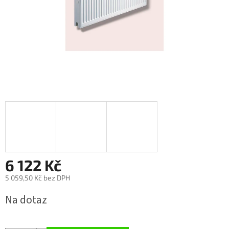
6 122 Kč
5 059,50 Kč bez DPH
Měrná
Na dotaz
cena: