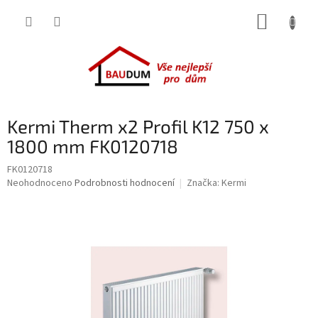
Přejít
NÁKUP
na
obsah
KOŠÍK
Kermi Therm x2 Profil K12 750 x
1800 mm FK0120718
FK0120718
Průměrné
Neohodnoceno
Podrobnosti hodnocení
Značka:
Kermi
hodnocení
produktu
je
0,0
z
5
hvězdiček.