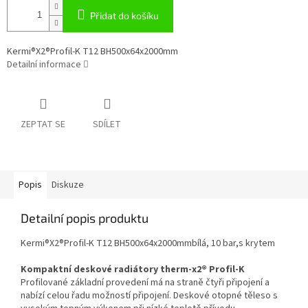
Přidat do košíku
Kermi®X2®Profil-K T12 BH500x64x2000mm
Detailní informace
ZEPTAT SE
SDÍLET
Popis
Diskuze
Detailní popis produktu
Kermi®X2®Profil-K T12 BH500x64x2000mmbílá, 10 bar,s krytem
Kompaktní deskové radiátory therm-x2® Profil-K
Profilované základní provedení má na straně čtyři připojení a
nabízí celou řadu možností připojení. Deskové otopné těleso s