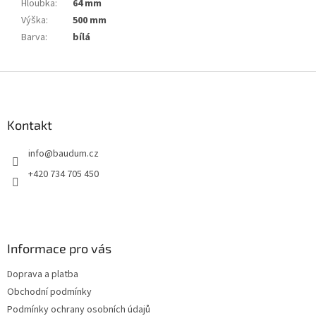
Hloubka
:
64 mm
Výška
:
500 mm
Barva
:
bílá
Z
á
p
a
Kontakt
t
info
@
baudum.cz
í
+420 734 705 450
Informace pro vás
Doprava a platba
Obchodní podmínky
Podmínky ochrany osobních údajů