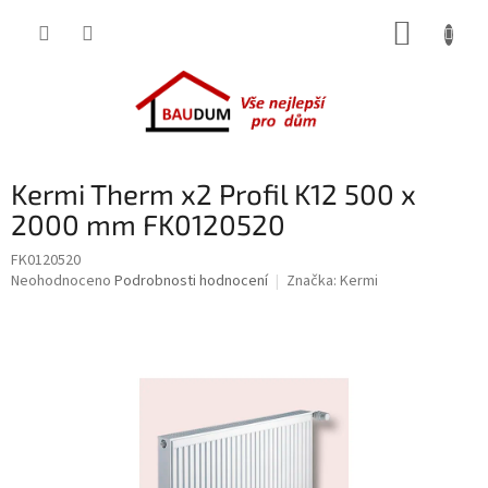
Přejít
NÁKUP
na
obsah
KOŠÍK
Kermi Therm x2 Profil K12 500 x
2000 mm FK0120520
FK0120520
Průměrné
Neohodnoceno
Podrobnosti hodnocení
Značka:
Kermi
hodnocení
produktu
je
0,0
z
5
hvězdiček.