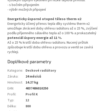
vysokým topným výkonem při nízké teplotě přívodu.
- s bočním připojením
- výběr možných připojení
Energeticky úsporné otopné těleso therm-x2
Energeticky účinný přenos tepla díky systému therm-x2
umožňuje zkrácení doby ohřevu radiátoru až o 25 %, zvýšení
podílu příjemného sálavého tepla až o 100 % a prokazatelný
potenciál úspory energie až 11 %.
Až o 25 % kratší doba ohřevu radiátoru. Nucený průtok
způsobuje kratší dobu ohřevu a provozu a ventil se zavírá
rychleji.
Doplňkové parametry
Kategorie
:
Deskové radiátory
Záruka
:
24 měsíců
Hmotnost
:
14.27 kg
EAN
:
4037486010250
Profil
:
Profil K
Typ
:
12
Délka
:
800