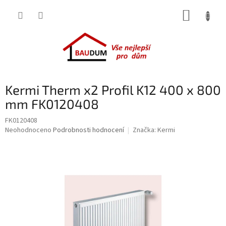
Přejít
NÁKUP
na
obsah
KOŠÍK
Kermi Therm x2 Profil K12 400 x 800
mm FK0120408
FK0120408
Průměrné
Neohodnoceno
Podrobnosti hodnocení
Značka:
Kermi
hodnocení
produktu
je
0,0
z
5
hvězdiček.