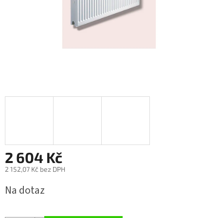
2 604 Kč
2 152,07 Kč bez DPH
Měrná
Na dotaz
cena: