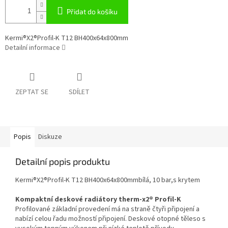
Přidat do košíku
Kermi®X2®Profil-K T12 BH400x64x800mm
Detailní informace
ZEPTAT SE
SDÍLET
Popis
Diskuze
Detailní popis produktu
Kermi®X2®Profil-K T12 BH400x64x800mmbílá, 10 bar,s krytem
Kompaktní deskové radiátory therm-x2® Profil-K
Profilované základní provedení má na straně čtyři připojení a
nabízí celou řadu možností připojení. Deskové otopné těleso s