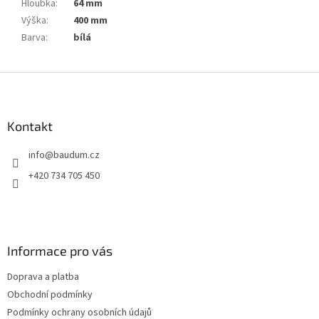
Hloubka
:
64 mm
Výška
:
400 mm
Barva
:
bílá
Z
á
p
a
Kontakt
t
info
@
baudum.cz
í
+420 734 705 450
Informace pro vás
Doprava a platba
Obchodní podmínky
Podmínky ochrany osobních údajů