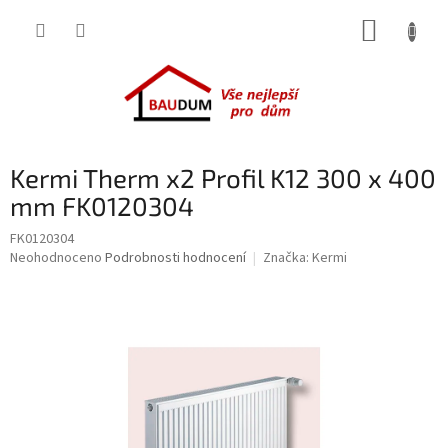
Přejít
NÁKUP
na
obsah
KOŠÍK
Kermi Therm x2 Profil K12 300 x 400
mm FK0120304
FK0120304
Průměrné
Neohodnoceno
Podrobnosti hodnocení
Značka:
Kermi
hodnocení
produktu
je
0,0
z
5
hvězdiček.