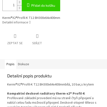
Přidat do košíku
Kermi®X2®Profil-K T12 BH300x64x400mm
Detailní informace
ZEPTAT SE
SDÍLET
Popis
Diskuze
Detailní popis produktu
Kermi®X2®Profil-K T12 BH300x64x400mmbílá, 10 bar,s krytem
Kompaktní deskové radiátory therm-x2® Profil-K
Profilované základní provedení má na straně čtyři připojení a
nabízí celou řadu možností připojení. Deskové otopné těleso s