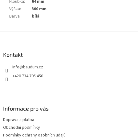
Hloubka
:
64 mm
Výška
:
300 mm
Barva
:
bílá
Z
á
p
a
Kontakt
t
info
@
baudum.cz
í
+420 734 705 450
Informace pro vás
Doprava a platba
Obchodní podmínky
Podmínky ochrany osobních údajů