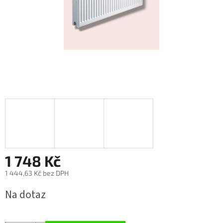
1 748 Kč
1 444,63 Kč bez DPH
Měrná
Na dotaz
cena: