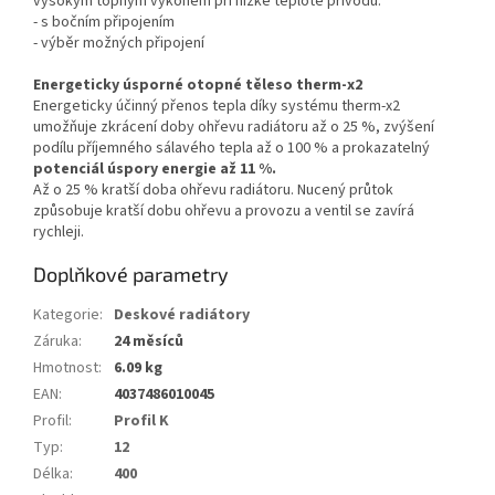
vysokým topným výkonem při nízké teplotě přívodu.
- s bočním připojením
- výběr možných připojení
Energeticky úsporné otopné těleso therm-x2
Energeticky účinný přenos tepla díky systému therm-x2
umožňuje zkrácení doby ohřevu radiátoru až o 25 %, zvýšení
podílu příjemného sálavého tepla až o 100 % a prokazatelný
potenciál úspory energie až 11 %.
Až o 25 % kratší doba ohřevu radiátoru. Nucený průtok
způsobuje kratší dobu ohřevu a provozu a ventil se zavírá
rychleji.
Doplňkové parametry
Kategorie
:
Deskové radiátory
Záruka
:
24 měsíců
Hmotnost
:
6.09 kg
EAN
:
4037486010045
Profil
:
Profil K
Typ
:
12
Délka
:
400