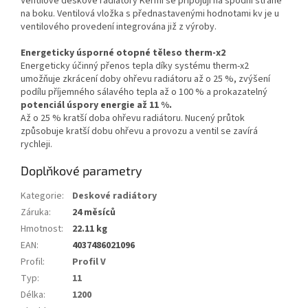
Ventilové deskové radiátory Kermi se připojují na spodní straně
na boku. Ventilová vložka s přednastavenými hodnotami kv je u
ventilového provedení integrována již z výroby.
Energeticky úsporné otopné těleso therm-x2
Energeticky účinný přenos tepla díky systému therm-x2
umožňuje zkrácení doby ohřevu radiátoru až o 25 %, zvýšení
podílu příjemného sálavého tepla až o 100 % a prokazatelný
potenciál úspory energie až 11 %.
Až o 25 % kratší doba ohřevu radiátoru. Nucený průtok
způsobuje kratší dobu ohřevu a provozu a ventil se zavírá
rychleji.
Doplňkové parametry
Kategorie
:
Deskové radiátory
Záruka
:
24 měsíců
Hmotnost
:
22.11 kg
EAN
:
4037486021096
Profil
:
Profil V
Typ
:
11
Délka
:
1200