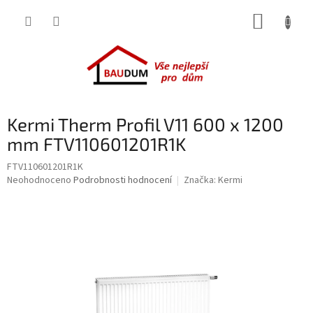
Přejít
NÁKUP
na
obsah
KOŠÍK
Kermi Therm Profil V11 600 x 1200
mm FTV110601201R1K
FTV110601201R1K
Průměrné
Neohodnoceno
Podrobnosti hodnocení
Značka:
Kermi
hodnocení
produktu
je
0,0
z
5
hvězdiček.