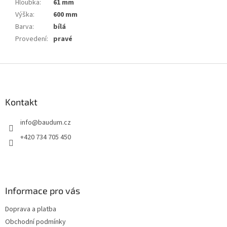
Hloubka
:
61 mm
Výška
:
600 mm
Barva
:
bílá
Provedení
:
pravé
Z
á
p
a
Kontakt
t
info
@
baudum.cz
í
+420 734 705 450
Informace pro vás
Doprava a platba
Obchodní podmínky