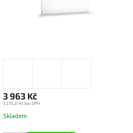
3 963 Kč
3 275,21 Kč bez DPH
Měrná
Skladem
cena: