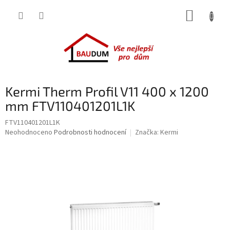
Přejít
NÁKUP
na
obsah
KOŠÍK
Kermi Therm Profil V11 400 x 1200
mm FTV110401201L1K
FTV110401201L1K
Průměrné
Neohodnoceno
Podrobnosti hodnocení
Značka:
Kermi
hodnocení
produktu
je
0,0
z
5
hvězdiček.