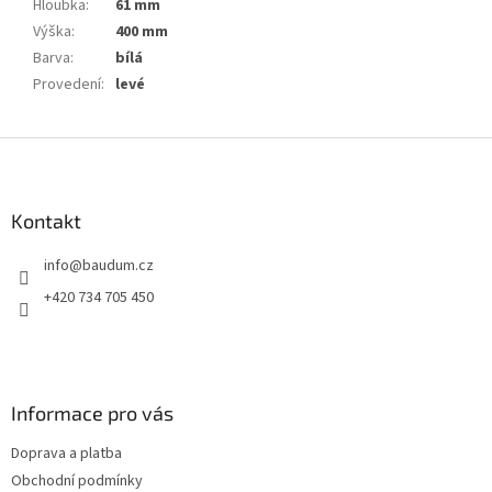
Hloubka
:
61 mm
Výška
:
400 mm
Barva
:
bílá
Provedení
:
levé
Z
á
p
a
Kontakt
t
info
@
baudum.cz
í
+420 734 705 450
Informace pro vás
Doprava a platba
Obchodní podmínky