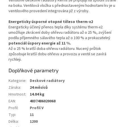
Ventilové deskové radiátory Kermi se připojují na spodní straně
na boku. Ventilová vložka s přednastavenými hodnotami kv je u
ventilového provedení integrována již z výroby.
Energeticky úsporné otopné těleso therm-x2
Energeticky účinný přenos tepla díky systému therm-x2
umožňuje zkrácení doby ohřevu radiátoru až o 25 %, zvýšení
podílu příjemného sálavého tepla až o 100 % a prokazatelný
potenciál úspory energie až 11 %.
Až o 25 % kratší doba ohřevu radiátoru. Nucený průtok
způsobuje kratší dobu ohřevu a provozu a ventil se zavírá
rychleji.
Doplňkové parametry
Kategorie
:
Deskové radiátory
Záruka
:
24 měsíců
Hmotnost
:
14.84 kg
EAN
:
4037486020068
Profil
:
Profil V
Typ
:
11
Délka
:
1200