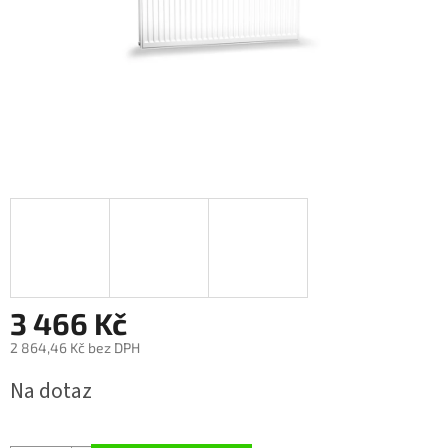
3 466 Kč
2 864,46 Kč bez DPH
Měrná
Na dotaz
cena: