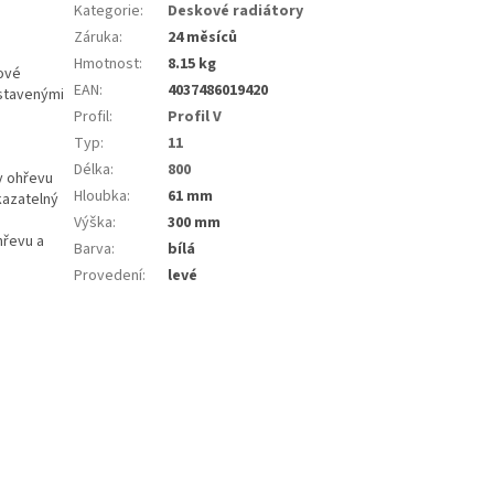
Kategorie
:
Deskové radiátory
Záruka
:
24 měsíců
Hmotnost
:
8.15 kg
kové
EAN
:
4037486019420
astavenými
Profil
:
Profil V
Typ
:
11
Délka
:
800
y ohřevu
Hloubka
:
61 mm
kazatelný
Výška
:
300 mm
hřevu a
Barva
:
bílá
Provedení
:
levé