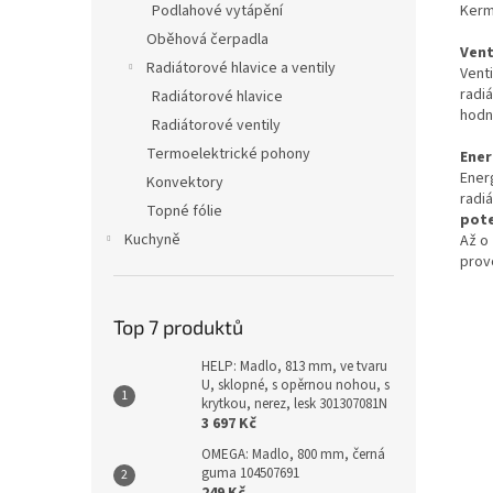
Kerm
Podlahové vytápění
Oběhová čerpadla
Vent
Radiátorové hlavice a ventily
Vent
radi
Radiátorové hlavice
hodn
Radiátorové ventily
Termoelektrické pohony
Ener
Ener
Konvektory
radi
Topné fólie
pote
Kuchyně
Až o
provo
Top 7 produktů
HELP: Madlo, 813 mm, ve tvaru
U, sklopné, s opěrnou nohou, s
krytkou, nerez, lesk 301307081N
3 697 Kč
OMEGA: Madlo, 800 mm, černá
guma 104507691