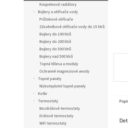
n
Koupelnové radiátory
e
Bojlery a ohřívače vody
l
Průtokové ohřívače
Zásobníkové ohřívače vody do 15 litrů
Bojlery do 100 litrů
Bojlery do 200 litrů
Bojlery do 500 litrů
Bojlery nad 500 litrů
Topná tělesa a moduly
Ochranné magneziové anody
Topné panely
Nízkoteplotní topné panely
Kotle
Termostaty
Popi
Bezdrátové termostaty
Drátové termostaty
Det
WiFi termostaty