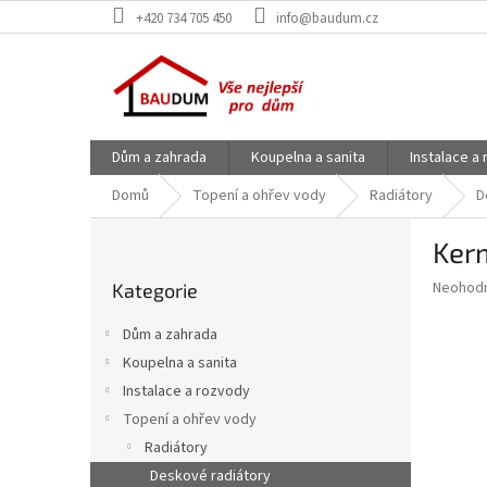
Přejít
+420 734 705 450
info@baudum.cz
na
obsah
Dům a zahrada
Koupelna a sanita
Instalace a
Domů
Topení a ohřev vody
Radiátory
D
P
Ker
o
Přeskočit
s
Průměr
Neohod
Kategorie
kategorie
t
hodnoce
r
produkt
Dům a zahrada
a
je
Koupelna a sanita
0,0
n
z
Instalace a rozvody
n
5
í
Topení a ohřev vody
hvězdič
p
Radiátory
a
Deskové radiátory