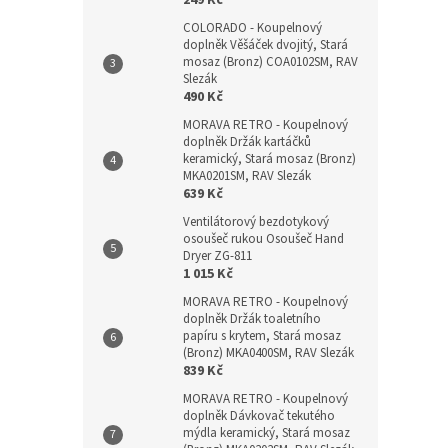
249 Kč
COLORADO - Koupelnový
doplněk Věšáček dvojitý, Stará
mosaz (Bronz) COA0102SM, RAV
Slezák
490 Kč
MORAVA RETRO - Koupelnový
doplněk Držák kartáčků
keramický, Stará mosaz (Bronz)
MKA0201SM, RAV Slezák
639 Kč
Ventilátorový bezdotykový
osoušeč rukou Osoušeč Hand
Dryer ZG-811
1 015 Kč
MORAVA RETRO - Koupelnový
doplněk Držák toaletního
papíru s krytem, Stará mosaz
(Bronz) MKA0400SM, RAV Slezák
839 Kč
MORAVA RETRO - Koupelnový
doplněk Dávkovač tekutého
mýdla keramický, Stará mosaz