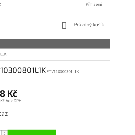
OSOBNÍCH ÚDAJŮ
MÁTE NĚJAKÉ OTÁZKY?
Přihlášení
NÁKUPNÍ
Prázdný košík
KOŠÍK
1L1K
110300801L1K
FTV110300801L1K
8 Kč
 Kč bez DPH
taz