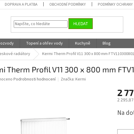
DOPRAVA A PLATBA
OBCHODNÍ PODMÍNKY
PODMÍNKY OCHRANY 
HLEDAT
 rozvody
Topení a ohřev vody
Kuchyně
Blog
eskové radiátory
Kermi Therm Profil V11 300 x 800 mm FTV11030080
mi Therm Profil V11 300 x 800 mm FTV
né
noceno
Podrobnosti hodnocení
Značka:
Kermi
ní
2 77
u
2 295,87
Měrná
Na do
cena:
ek.