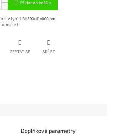
Přidat do košíku
rofil-V typ11 BH300x61x800mm
informace
ZEPTAT SE
SDÍLET
Doplňkové parametry