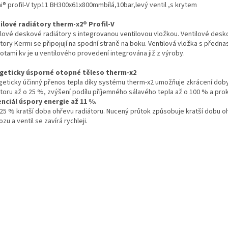
i® profil-V typ11 BH300x61x800mmbílá,10bar,levý ventil ,s krytem
ilové radiátory therm-x2® Profil-V
ilové deskové radiátory s integrovanou ventilovou vložkou. Ventilové des
átory Kermi se připojují na spodní straně na boku. Ventilová vložka s předn
otami kv je u ventilového provedení integrována již z výroby.
geticky úsporné otopné těleso therm-x2
geticky účinný přenos tepla díky systému therm-x2 umožňuje zkrácení dob
átoru až o 25 %, zvýšení podílu příjemného sálavého tepla až o 100 % a pro
nciál úspory energie až 11 %.
 25 % kratší doba ohřevu radiátoru. Nucený průtok způsobuje kratší dobu o
zu a ventil se zavírá rychleji.