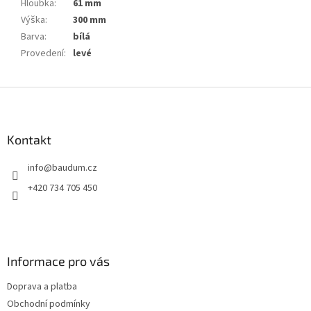
Hloubka
:
61 mm
Výška
:
300 mm
Barva
:
bílá
Provedení
:
levé
Z
á
p
a
Kontakt
t
info
@
baudum.cz
í
+420 734 705 450
Informace pro vás
Doprava a platba
Obchodní podmínky