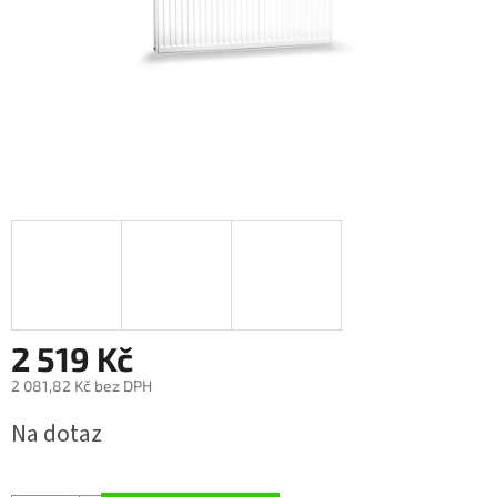
2 519 Kč
2 081,82 Kč bez DPH
Měrná
Na dotaz
cena: