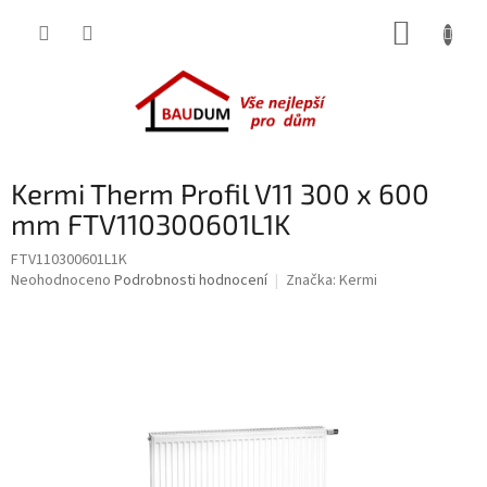
Přejít
NÁKUP
na
obsah
KOŠÍK
Kermi Therm Profil V11 300 x 600
mm FTV110300601L1K
FTV110300601L1K
Průměrné
Neohodnoceno
Podrobnosti hodnocení
Značka:
Kermi
hodnocení
produktu
je
0,0
z
5
hvězdiček.