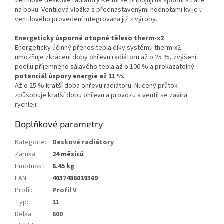
Ventilové deskové radiátory Kermi se připojují na spodní straně
na boku. Ventilová vložka s přednastavenými hodnotami kv je u
ventilového provedení integrována již z výroby.
Energeticky úsporné otopné těleso therm-x2
Energeticky účinný přenos tepla díky systému therm-x2
umožňuje zkrácení doby ohřevu radiátoru až o 25 %, zvýšení
podílu příjemného sálavého tepla až o 100 % a prokazatelný
potenciál úspory energie až 11 %.
Až o 25 % kratší doba ohřevu radiátoru. Nucený průtok
způsobuje kratší dobu ohřevu a provozu a ventil se zavírá
rychleji.
Doplňkové parametry
Kategorie
:
Deskové radiátory
Záruka
:
24 měsíců
Hmotnost
:
6.45 kg
EAN
:
4037486019369
Profil
:
Profil V
Typ
:
11
Délka
:
600