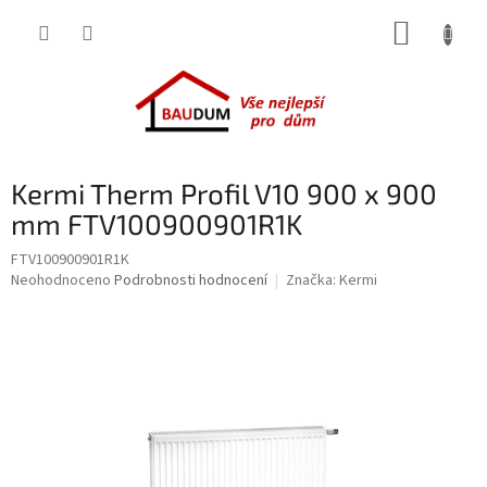
Přejít
NÁKUP
na
obsah
KOŠÍK
Kermi Therm Profil V10 900 x 900
mm FTV100900901R1K
FTV100900901R1K
Průměrné
Neohodnoceno
Podrobnosti hodnocení
Značka:
Kermi
hodnocení
produktu
je
0,0
z
5
hvězdiček.