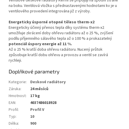
Ventilové deskové radiátory Kermi se připojují na spodní straně
na boku. Ventilová vložka s přednastavenými hodnotami kv je u
ventilového provedení integrována již z výroby.
Energeticky úsporné otopné těleso therm-x2
Energeticky účinný přenos tepla díky systému therm-x2
umožňuje zkrácení doby ohřevu radiátoru až o 25 %, zvýšení
podílu příjemného sálavého tepla až o 100 % a prokazatelný
potenciál úspory energie až 11 %.
Až o 25 % kratší doba ohřevu radiátoru. Nucený průtok
způsobuje kratší dobu ohřevu a provozu a ventil se zavírá
rychleji.
Doplňkové parametry
Kategorie
:
Deskové radiátory
Záruka
:
24 měsíců
Hmotnost
:
17 kg
EAN
:
4037486018928
Profil
:
Profil V
Typ
:
10
Délka
:
900