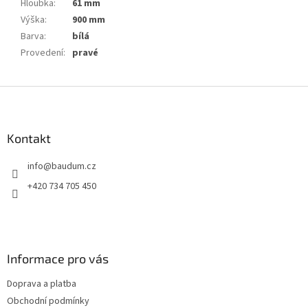
Hloubka
:
61 mm
Výška
:
900 mm
Barva
:
bílá
Provedení
:
pravé
Z
á
p
a
Kontakt
t
info
@
baudum.cz
í
+420 734 705 450
Informace pro vás
Doprava a platba
Obchodní podmínky