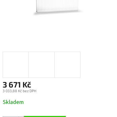
3 671 Kč
3 033,88 Kč bez DPH
Měrná
Skladem
cena: