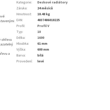
Kategorie
:
Deskové radiátory
Záruka
:
24 měsíců
Hmotnost
:
18.48 kg
kové
EAN
:
4037486018225
astavenými
Profil
:
Profil V
Typ
:
10
Délka
:
1600
y ohřevu
Hloubka
:
61 mm
kazatelný
Výška
:
600 mm
hřevu a
Barva
:
bílá
Provedení
:
levé