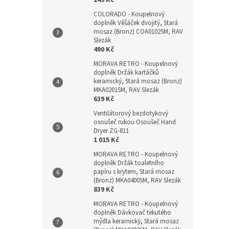
249 Kč
COLORADO - Koupelnový
doplněk Věšáček dvojitý, Stará
mosaz (Bronz) COA0102SM, RAV
Slezák
490 Kč
MORAVA RETRO - Koupelnový
doplněk Držák kartáčků
keramický, Stará mosaz (Bronz)
MKA0201SM, RAV Slezák
639 Kč
Ventilátorový bezdotykový
osoušeč rukou Osoušeč Hand
Dryer ZG-811
1 015 Kč
MORAVA RETRO - Koupelnový
doplněk Držák toaletního
papíru s krytem, Stará mosaz
(Bronz) MKA0400SM, RAV Slezák
839 Kč
MORAVA RETRO - Koupelnový
doplněk Dávkovač tekutého
mýdla keramický, Stará mosaz