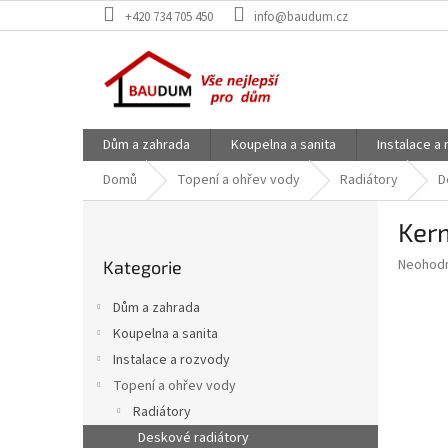
Přejít
+420 734 705 450
info@baudum.cz
na
obsah
Dům a zahrada
Koupelna a sanita
Instalace a
Domů
Topení a ohřev vody
Radiátory
D
P
Ker
o
Přeskočit
s
Průměr
Neohod
Kategorie
kategorie
t
hodnoce
r
produkt
Dům a zahrada
a
je
Koupelna a sanita
0,0
n
z
Instalace a rozvody
n
5
í
Topení a ohřev vody
hvězdič
p
Radiátory
a
Deskové radiátory