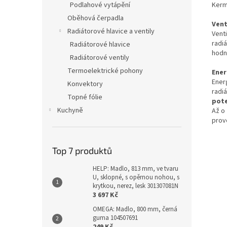
Kerm
Podlahové vytápění
Oběhová čerpadla
Vent
Radiátorové hlavice a ventily
Vent
radi
Radiátorové hlavice
hodn
Radiátorové ventily
Termoelektrické pohony
Ener
Ener
Konvektory
radi
Topné fólie
pote
Kuchyně
Až o
provo
Top 7 produktů
HELP: Madlo, 813 mm, ve tvaru
U, sklopné, s opěrnou nohou, s
krytkou, nerez, lesk 301307081N
3 697 Kč
OMEGA: Madlo, 800 mm, černá
guma 104507691