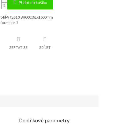
Přidat do košíku
rofil-V typ10 BH600x61x1600mm
informace
ZEPTAT SE
SDÍLET
Doplňkové parametry