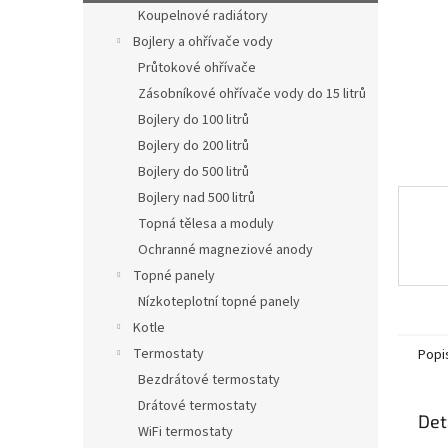
n
Koupelnové radiátory
e
Bojlery a ohřívače vody
l
Průtokové ohřívače
Zásobníkové ohřívače vody do 15 litrů
Bojlery do 100 litrů
Bojlery do 200 litrů
Bojlery do 500 litrů
Bojlery nad 500 litrů
Topná tělesa a moduly
Ochranné magneziové anody
Topné panely
Nízkoteplotní topné panely
Kotle
Termostaty
Popi
Bezdrátové termostaty
Drátové termostaty
Det
WiFi termostaty