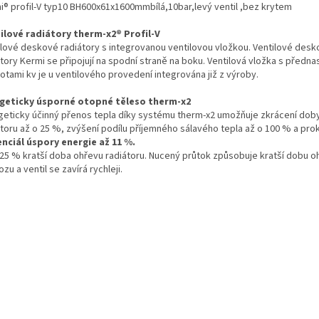
i® profil-V typ10 BH600x61x1600mmbílá,10bar,levý ventil ,bez krytem
ilové radiátory therm-x2® Profil-V
ilové deskové radiátory s integrovanou ventilovou vložkou. Ventilové des
átory Kermi se připojují na spodní straně na boku. Ventilová vložka s předn
otami kv je u ventilového provedení integrována již z výroby.
geticky úsporné otopné těleso therm-x2
geticky účinný přenos tepla díky systému therm-x2 umožňuje zkrácení dob
átoru až o 25 %, zvýšení podílu příjemného sálavého tepla až o 100 % a pro
nciál úspory energie až 11 %.
 25 % kratší doba ohřevu radiátoru. Nucený průtok způsobuje kratší dobu o
zu a ventil se zavírá rychleji.