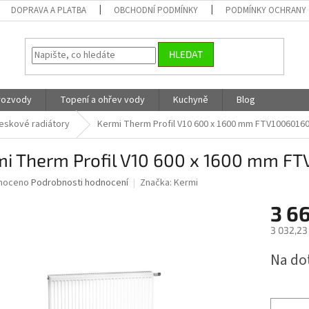
DOPRAVA A PLATBA
OBCHODNÍ PODMÍNKY
PODMÍNKY OCHRANY 
HLEDAT
 rozvody
Topení a ohřev vody
Kuchyně
Blog
eskové radiátory
Kermi Therm Profil V10 600 x 1600 mm FTV1006016
mi Therm Profil V10 600 x 1600 mm F
né
noceno
Podrobnosti hodnocení
Značka:
Kermi
ní
3 6
u
3 032,23
Měrná
Na do
cena:
ek.