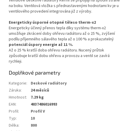
Ventilové deskové radiátory Kermi se připojují na spodní straně
na boku. Ventilová vložka s přednastavenými hodnotami kv je u
ventilového provedení integrována již z výroby.
Energeticky úsporné otopné těleso therm-x2
Energeticky účinný přenos tepla díky systému therm-x2
umožňuje zkrácení doby ohřevu radiátoru až o 25 %, zvýšení
podílu příjemného sálavého tepla až o 100 % a prokazatelný
potenciál úspory energie až 11 %.
Až o 25 % kratší doba ohřevu radiátoru. Nucený průtok
způsobuje kratší dobu ohřevu a provozu a ventil se zavírá
rychleji.
Doplňkové parametry
Kategorie
:
Deskové radiátory
Záruka
:
24 měsíců
Hmotnost
:
7.29 kg
EAN
:
4037486016993
Profil
:
Profil V
Typ
:
10
Délka
:
800