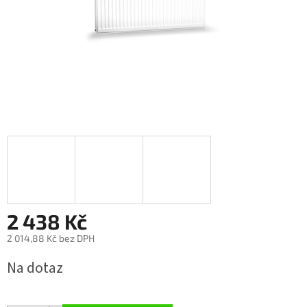
2 438 Kč
2 014,88 Kč bez DPH
Měrná
Na dotaz
cena: