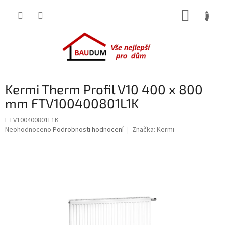
Přejít
NÁKUP
na
obsah
KOŠÍK
Kermi Therm Profil V10 400 x 800
mm FTV100400801L1K
FTV100400801L1K
Průměrné
Neohodnoceno
Podrobnosti hodnocení
Značka:
Kermi
hodnocení
produktu
je
0,0
z
5
hvězdiček.