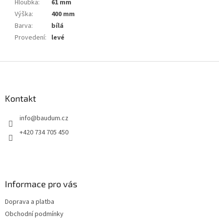
Hloubka
:
61 mm
Výška
:
400 mm
Barva
:
bílá
Provedení
:
levé
Z
á
p
a
Kontakt
t
info
@
baudum.cz
í
+420 734 705 450
Informace pro vás
Doprava a platba
Obchodní podmínky