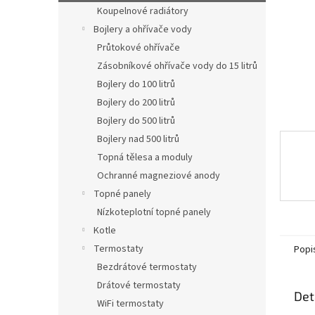
n
Koupelnové radiátory
e
Bojlery a ohřívače vody
l
Průtokové ohřívače
Zásobníkové ohřívače vody do 15 litrů
Bojlery do 100 litrů
Bojlery do 200 litrů
Bojlery do 500 litrů
Bojlery nad 500 litrů
Topná tělesa a moduly
Ochranné magneziové anody
Topné panely
Nízkoteplotní topné panely
Kotle
Termostaty
Popi
Bezdrátové termostaty
Drátové termostaty
Det
WiFi termostaty