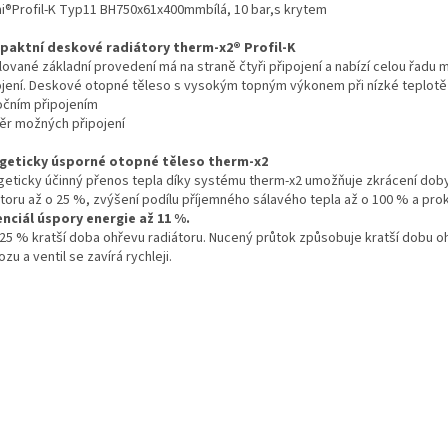
i®Profil-K Typ11 BH750x61x400mmbílá, 10 bar,s krytem
aktní deskové radiátory therm-x2® Profil-K
lované základní provedení má na straně čtyři připojení a nabízí celou řadu 
ojení. Deskové otopné těleso s vysokým topným výkonem při nízké teplotě
bočním připojením
běr možných připojení
geticky úsporné otopné těleso therm-x2
geticky účinný přenos tepla díky systému therm-x2 umožňuje zkrácení dob
átoru až o 25 %, zvýšení podílu příjemného sálavého tepla až o 100 % a pro
nciál úspory energie až 11 %.
 25 % kratší doba ohřevu radiátoru. Nucený průtok způsobuje kratší dobu o
zu a ventil se zavírá rychleji.