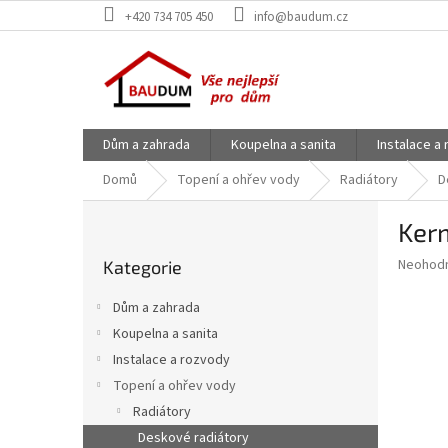
Přejít
+420 734 705 450
info@baudum.cz
na
obsah
Dům a zahrada
Koupelna a sanita
Instalace a
Domů
Topení a ohřev vody
Radiátory
D
P
Ker
o
Přeskočit
s
Průměr
Neohod
Kategorie
kategorie
t
hodnoce
r
produkt
Dům a zahrada
a
je
Koupelna a sanita
0,0
n
z
Instalace a rozvody
n
5
í
Topení a ohřev vody
hvězdič
p
Radiátory
a
Deskové radiátory