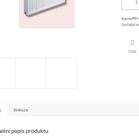
Kermi®Pr
Detailní 
TISK
s
Diskuze
ailní popis produktu