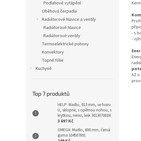
Kerm
Podlahové vytápění
Oběhová čerpadla
Komp
Radiátorové hlavice a ventily
Profi
přip
Radiátorové hlavice
- s 
Radiátorové ventily
- vý
Termoelektrické pohony
Ener
Konvektory
Ener
Topné fólie
radi
Kuchyně
pote
Až o
provo
Top 7 produktů
HELP: Madlo, 813 mm, ve tvaru
U, sklopné, s opěrnou nohou, s
krytkou, nerez, lesk 301307081N
3 697 Kč
OMEGA: Madlo, 800 mm, černá
guma 104507691