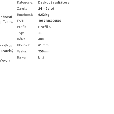
Kategorie
:
Deskové radiátory
Záruka
:
24 měsíců
Hmotnost
:
9.62 kg
možností
EAN
:
4037486009506
 přívodu.
Profil
:
Profil K
Typ
:
11
Délka
:
400
Hloubka
:
61 mm
y ohřevu
kazatelný
Výška
:
750 mm
Barva
:
bílá
hřevu a