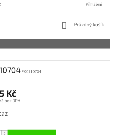
OSOBNÍCH ÚDAJŮ
MÁTE NĚJAKÉ OTÁZKY?
Přihlášení
NÁKUPNÍ
Prázdný košík
KOŠÍK
110704
FK0110704
5 Kč
 Kč bez DPH
taz