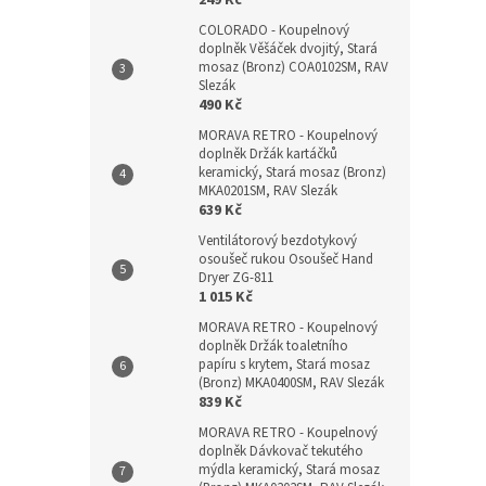
249 Kč
COLORADO - Koupelnový
doplněk Věšáček dvojitý, Stará
mosaz (Bronz) COA0102SM, RAV
Slezák
490 Kč
MORAVA RETRO - Koupelnový
doplněk Držák kartáčků
keramický, Stará mosaz (Bronz)
MKA0201SM, RAV Slezák
639 Kč
Ventilátorový bezdotykový
osoušeč rukou Osoušeč Hand
Dryer ZG-811
1 015 Kč
MORAVA RETRO - Koupelnový
doplněk Držák toaletního
papíru s krytem, Stará mosaz
(Bronz) MKA0400SM, RAV Slezák
839 Kč
MORAVA RETRO - Koupelnový
doplněk Dávkovač tekutého
mýdla keramický, Stará mosaz