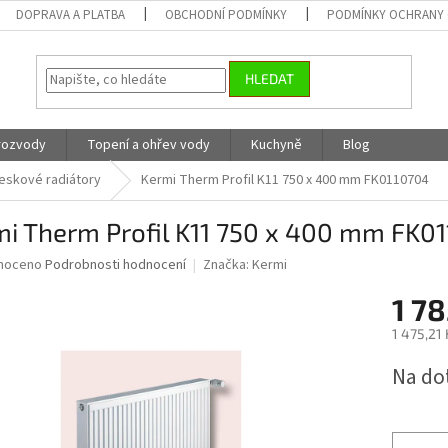
DOPRAVA A PLATBA
OBCHODNÍ PODMÍNKY
PODMÍNKY OCHRANY 
HLEDAT
 rozvody
Topení a ohřev vody
Kuchyně
Blog
eskové radiátory
Kermi Therm Profil K11 750 x 400 mm FK0110704
mi Therm Profil K11 750 x 400 mm FK0
né
noceno
Podrobnosti hodnocení
Značka:
Kermi
ní
1 78
u
1 475,21
Měrná
Na do
cena:
ek.