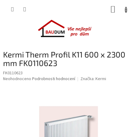
Přejít
NÁKUP
na
obsah
KOŠÍK
Kermi Therm Profil K11 600 x 2300
mm FK0110623
FK0110623
Průměrné
Neohodnoceno
Podrobnosti hodnocení
Značka:
Kermi
hodnocení
produktu
je
0,0
z
5
hvězdiček.