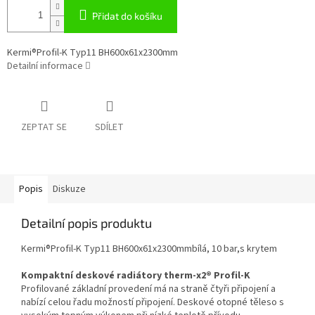
Přidat do košíku
Kermi®Profil-K Typ11 BH600x61x2300mm
Detailní informace
ZEPTAT SE
SDÍLET
Popis
Diskuze
Detailní popis produktu
Kermi®Profil-K Typ11 BH600x61x2300mmbílá, 10 bar,s krytem
Kompaktní deskové radiátory therm-x2® Profil-K
Profilované základní provedení má na straně čtyři připojení a
nabízí celou řadu možností připojení. Deskové otopné těleso s