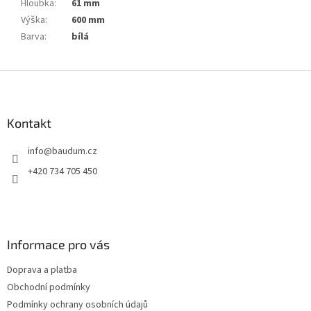
Hloubka
:
61 mm
Výška
:
600 mm
Barva
:
bílá
Z
á
p
a
Kontakt
t
info
@
baudum.cz
í
+420 734 705 450
Informace pro vás
Doprava a platba
Obchodní podmínky
Podmínky ochrany osobních údajů