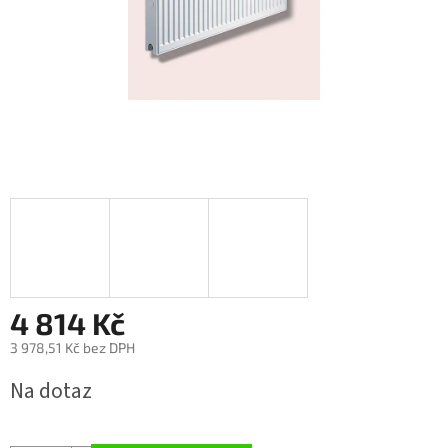
4 814 Kč
3 978,51 Kč bez DPH
Měrná
Na dotaz
cena: