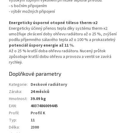
vysokým topným výkonem při nízké teplotě přívodu.
- s bočním připojením
- výběr možných připojení
Energeticky úsporné otopné těleso therm-x2
Energeticky účinný přenos tepla díky systému therm-x2
umožňuje zkrácení doby ohřevu radiátoru až o 25 %, zvýšení
podílu příjemného sálavého tepla až o 100 % a prokazatelný
potenciál úspory energie až 11 %.
Až o 25 % kratší doba ohřevu radiátoru. Nucený průtok
způsobuje kratší dobu ohřevu a provozu a ventil se zavírá
rychleji.
Doplňkové parametry
Kategorie
:
Deskové radiátory
Záruka
:
24 měsíců
Hmotnost
:
39.09 kg
EAN
:
4037486009445
Profil
:
Profil K
Typ
:
11
Délka
:
2300