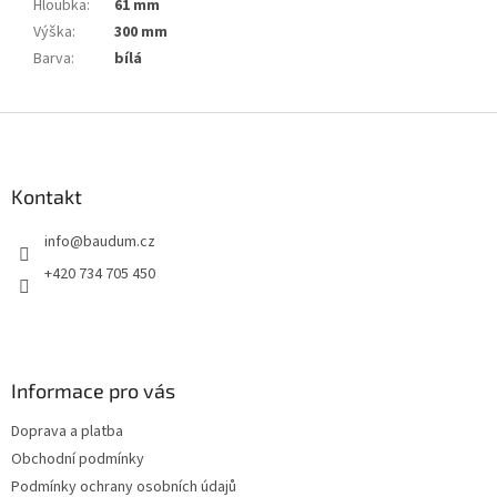
Hloubka
:
61 mm
Výška
:
300 mm
Barva
:
bílá
Z
á
p
a
Kontakt
t
info
@
baudum.cz
í
+420 734 705 450
Informace pro vás
Doprava a platba
Obchodní podmínky
Podmínky ochrany osobních údajů