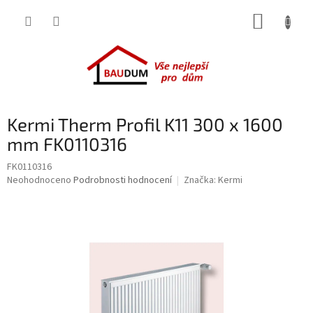
Přejít
NÁKUP
na
obsah
KOŠÍK
Kermi Therm Profil K11 300 x 1600
mm FK0110316
FK0110316
Průměrné
Neohodnoceno
Podrobnosti hodnocení
Značka:
Kermi
hodnocení
produktu
je
0,0
z
5
hvězdiček.