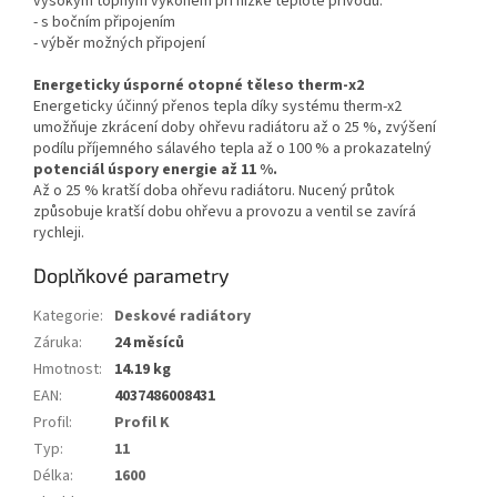
vysokým topným výkonem při nízké teplotě přívodu.
- s bočním připojením
- výběr možných připojení
Energeticky úsporné otopné těleso therm-x2
Energeticky účinný přenos tepla díky systému therm-x2
umožňuje zkrácení doby ohřevu radiátoru až o 25 %, zvýšení
podílu příjemného sálavého tepla až o 100 % a prokazatelný
potenciál úspory energie až 11 %.
Až o 25 % kratší doba ohřevu radiátoru. Nucený průtok
způsobuje kratší dobu ohřevu a provozu a ventil se zavírá
rychleji.
Doplňkové parametry
Kategorie
:
Deskové radiátory
Záruka
:
24 měsíců
Hmotnost
:
14.19 kg
EAN
:
4037486008431
Profil
:
Profil K
Typ
:
11
Délka
:
1600