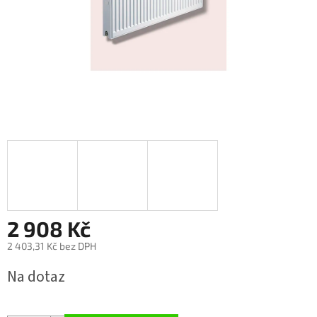
2 908 Kč
2 403,31 Kč bez DPH
Měrná
Na dotaz
cena: