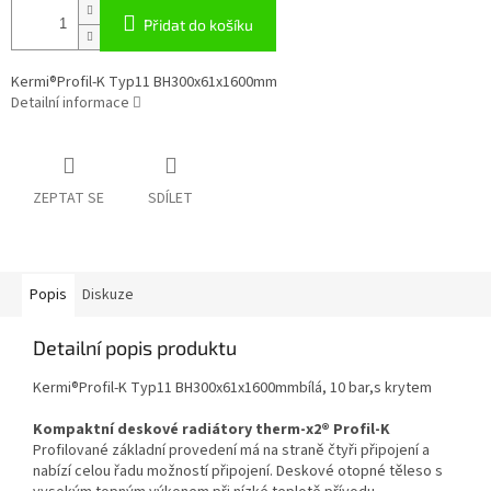
Přidat do košíku
Kermi®Profil-K Typ11 BH300x61x1600mm
Detailní informace
ZEPTAT SE
SDÍLET
Popis
Diskuze
Detailní popis produktu
Kermi®Profil-K Typ11 BH300x61x1600mmbílá, 10 bar,s krytem
Kompaktní deskové radiátory therm-x2® Profil-K
Profilované základní provedení má na straně čtyři připojení a
nabízí celou řadu možností připojení. Deskové otopné těleso s