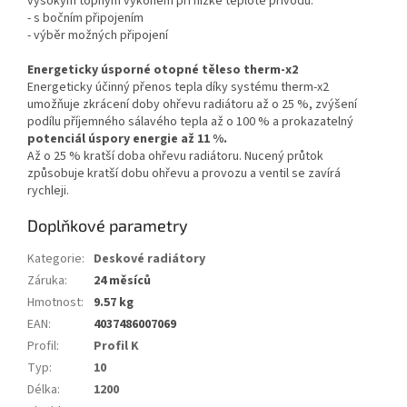
vysokým topným výkonem při nízké teplotě přívodu.
- s bočním připojením
- výběr možných připojení
Energeticky úsporné otopné těleso therm-x2
Energeticky účinný přenos tepla díky systému therm-x2
umožňuje zkrácení doby ohřevu radiátoru až o 25 %, zvýšení
podílu příjemného sálavého tepla až o 100 % a prokazatelný
potenciál úspory energie až 11 %.
Až o 25 % kratší doba ohřevu radiátoru. Nucený průtok
způsobuje kratší dobu ohřevu a provozu a ventil se zavírá
rychleji.
Doplňkové parametry
Kategorie
:
Deskové radiátory
Záruka
:
24 měsíců
Hmotnost
:
9.57 kg
EAN
:
4037486007069
Profil
:
Profil K
Typ
:
10
Délka
:
1200