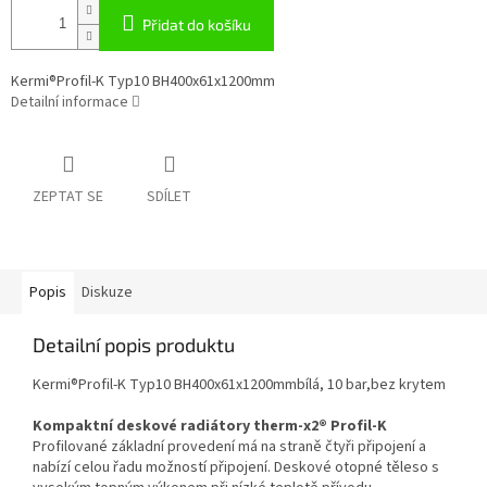
Přidat do košíku
Kermi®Profil-K Typ10 BH400x61x1200mm
Detailní informace
ZEPTAT SE
SDÍLET
Popis
Diskuze
Detailní popis produktu
Kermi®Profil-K Typ10 BH400x61x1200mmbílá, 10 bar,bez krytem
Kompaktní deskové radiátory therm-x2® Profil-K
Profilované základní provedení má na straně čtyři připojení a
nabízí celou řadu možností připojení. Deskové otopné těleso s