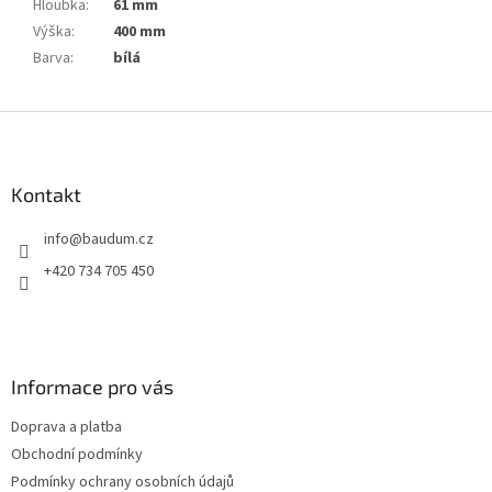
Hloubka
:
61 mm
Výška
:
400 mm
Barva
:
bílá
Z
á
p
a
Kontakt
t
info
@
baudum.cz
í
+420 734 705 450
Informace pro vás
Doprava a platba
Obchodní podmínky
Podmínky ochrany osobních údajů