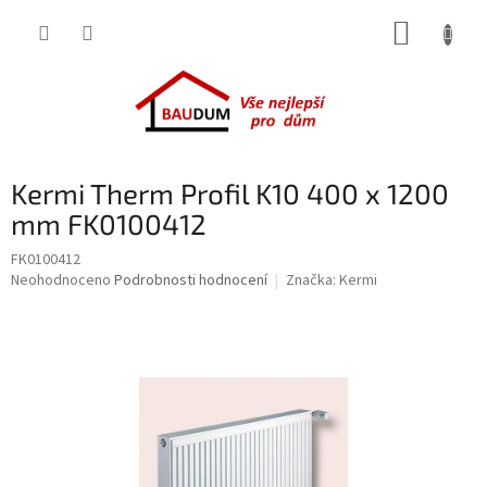
Přejít
NÁKUP
na
obsah
KOŠÍK
Kermi Therm Profil K10 400 x 1200
mm FK0100412
FK0100412
Průměrné
Neohodnoceno
Podrobnosti hodnocení
Značka:
Kermi
hodnocení
produktu
je
0,0
z
5
hvězdiček.