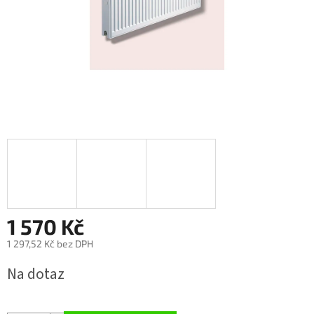
1 570 Kč
1 297,52 Kč bez DPH
Měrná
Na dotaz
cena: