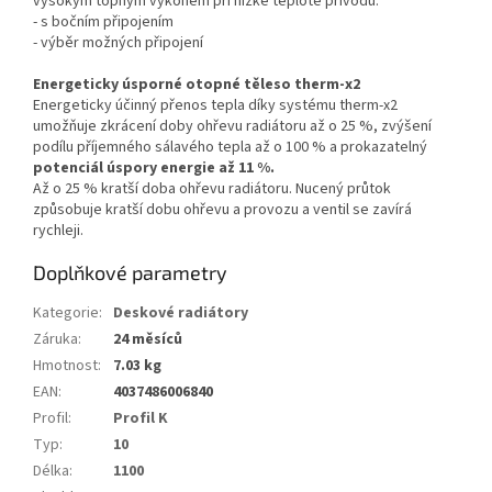
vysokým topným výkonem při nízké teplotě přívodu.
- s bočním připojením
- výběr možných připojení
Energeticky úsporné otopné těleso therm-x2
Energeticky účinný přenos tepla díky systému therm-x2
umožňuje zkrácení doby ohřevu radiátoru až o 25 %, zvýšení
podílu příjemného sálavého tepla až o 100 % a prokazatelný
potenciál úspory energie až 11 %.
Až o 25 % kratší doba ohřevu radiátoru. Nucený průtok
způsobuje kratší dobu ohřevu a provozu a ventil se zavírá
rychleji.
Doplňkové parametry
Kategorie
:
Deskové radiátory
Záruka
:
24 měsíců
Hmotnost
:
7.03 kg
EAN
:
4037486006840
Profil
:
Profil K
Typ
:
10
Délka
:
1100