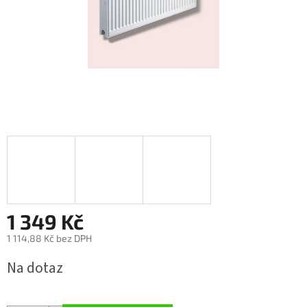
1 349 Kč
1 114,88 Kč bez DPH
Měrná
Na dotaz
cena: