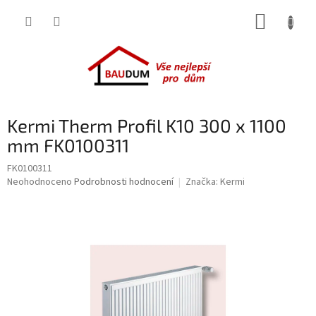
Přejít
NÁKUP
na
obsah
KOŠÍK
Kermi Therm Profil K10 300 x 1100
mm FK0100311
FK0100311
Průměrné
Neohodnoceno
Podrobnosti hodnocení
Značka:
Kermi
hodnocení
produktu
je
0,0
z
5
hvězdiček.