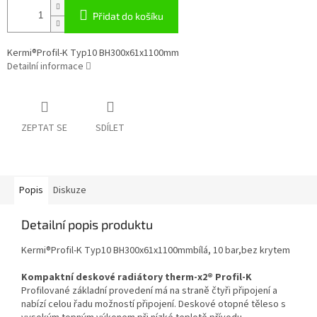
Přidat do košíku
Kermi®Profil-K Typ10 BH300x61x1100mm
Detailní informace
ZEPTAT SE
SDÍLET
Popis
Diskuze
Detailní popis produktu
Kermi®Profil-K Typ10 BH300x61x1100mmbílá, 10 bar,bez krytem
Kompaktní deskové radiátory therm-x2® Profil-K
Profilované základní provedení má na straně čtyři připojení a
nabízí celou řadu možností připojení. Deskové otopné těleso s