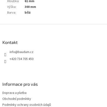
Hloubka
:
61 mm
Výška
:
300 mm
Barva
:
bílá
Z
á
p
a
Kontakt
t
info
@
baudum.cz
í
+420 734 705 450
Informace pro vás
Doprava a platba
Obchodní podmínky
Podmínky ochrany osobních údajů