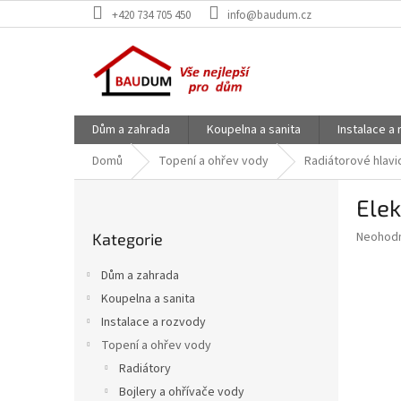
Přejít
+420 734 705 450
info@baudum.cz
na
obsah
Dům a zahrada
Koupelna a sanita
Instalace a
Domů
Topení a ohřev vody
Radiátorové hlavic
P
Elek
o
Přeskočit
s
Průměr
Neohod
Kategorie
kategorie
t
hodnoce
r
produkt
Dům a zahrada
a
je
Koupelna a sanita
0,0
n
z
Instalace a rozvody
n
5
í
Topení a ohřev vody
hvězdič
p
Radiátory
a
Bojlery a ohřívače vody