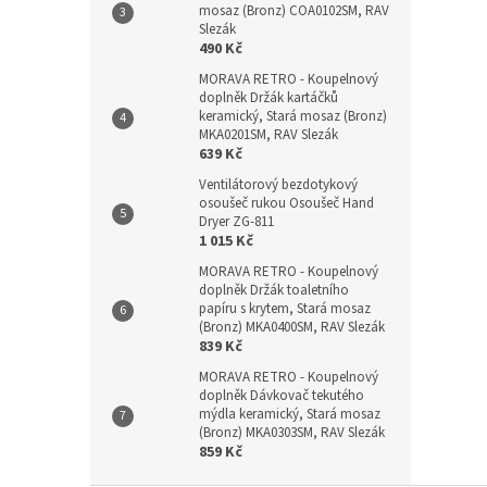
mosaz (Bronz) COA0102SM, RAV
Slezák
490 Kč
MORAVA RETRO - Koupelnový
doplněk Držák kartáčků
keramický, Stará mosaz (Bronz)
MKA0201SM, RAV Slezák
639 Kč
Ventilátorový bezdotykový
osoušeč rukou Osoušeč Hand
Dryer ZG-811
1 015 Kč
MORAVA RETRO - Koupelnový
doplněk Držák toaletního
papíru s krytem, Stará mosaz
(Bronz) MKA0400SM, RAV Slezák
839 Kč
MORAVA RETRO - Koupelnový
doplněk Dávkovač tekutého
mýdla keramický, Stará mosaz
(Bronz) MKA0303SM, RAV Slezák
859 Kč