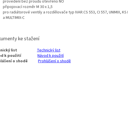
provedení bez proudu
otevřeno NO
připojovací rozměr M 30 x 1,5
pro radiátorové ventily a rozdělovače typ IVAR.CS 553, CI 557, UNIMIX, KS
a MULTIMIX-C
umenty ke stažení
chnický list
Technický list
vod k použití
Návod k použití
hlášení o shodě
Prohlášení o shodě