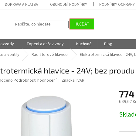
DOPRAVA A PLATBA
OBCHODNÍ PODMÍNKY
PODMÍNKY OCHRANY 
HLEDAT
 rozvody
Topení a ohřev vody
Kuchyně
Blog
e a ventily
Radiátorové hlavice
Elektrotermická hlavice - 24V
trotermická hlavice - 24V; bez proud
né
noceno
Podrobnosti hodnocení
Značka:
IVAR
ní
774
u
639,67 K
Měrná
Skla
cena:
ek.