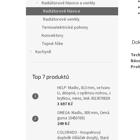
Radiátorové hlavice a ventily
Radiátorové hlavice
Radiátorové ventily
Termoelektrické pohony
Konvektory
Dok
Topné fólie
Kuchyně
Te
Ná
Pro
Top 7 produktů
HELP: Madlo, 813 mm, ve tvaru
U, sklopné, s opěrnou nohou, s
krytkou, nerez, lesk 301307081N
3 697 Kč
OMEGA: Madlo, 800 mm, černá
guma 104507691
249 Kč
COLORADO - Koupelnový
doplněk Věšáček dvojitý, Stará