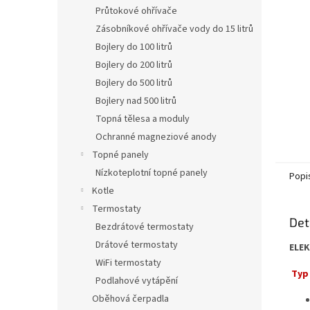
n
Průtokové ohřívače
e
Zásobníkové ohřívače vody do 15 litrů
l
Bojlery do 100 litrů
Bojlery do 200 litrů
Bojlery do 500 litrů
Bojlery nad 500 litrů
Topná tělesa a moduly
Ochranné magneziové anody
Topné panely
Nízkoteplotní topné panely
Popi
Kotle
Termostaty
Det
Bezdrátové termostaty
Drátové termostaty
ELE
WiFi termostaty
Typ
Podlahové vytápění
Oběhová čerpadla