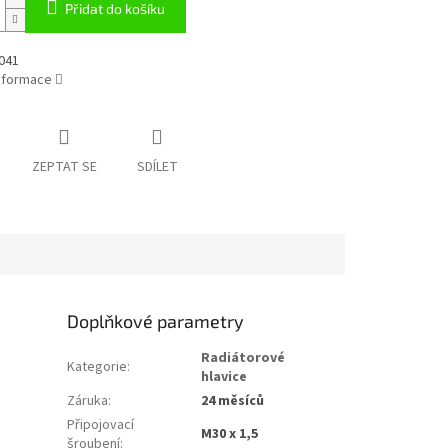
Přidat do košíku
041
informace
ZEPTAT SE
SDÍLET
Doplňkové parametry
Radiátorové
Kategorie
:
hlavice
Záruka
:
24 měsíců
Připojovací
M30 x 1,5
šroubení
: