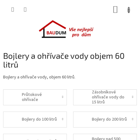
Přejít
NÁKUP
na
obsah
KOŠÍK
Bojlery a ohřívače vody objem 60
litrů
Bojlery a ohřívače vody, objem 60 litrů.
Zásobníkové
Průtokové
ohřívače vody do
ohřívače
15 litrů
Bojlery do 100 litrů
Bojlery do 200 litrů
Bojlery nad 500