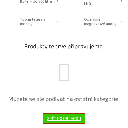
Bojlery do 500 litrů
litrů
Topná tělesa a
Ochranné
moduly
magneziové anody
Produkty teprve připravujeme.
Můžete se ale podívat na ostatní kategorie.
ZPĚT DO OBCHODU