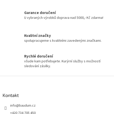
Garance doručení
U vybraných výrobků doprava nad 5000,- Kč zdarma!
Kvalitní značky
spolupracujeme s kvalitními zavedenými značkami.
Rychlé doručení
všude kam potřebujete. Kurýrní služby s možností
sledování zásilky.
Z
á
p
a
Kontakt
t
info
@
baudum.cz
í
+420 734 705 450