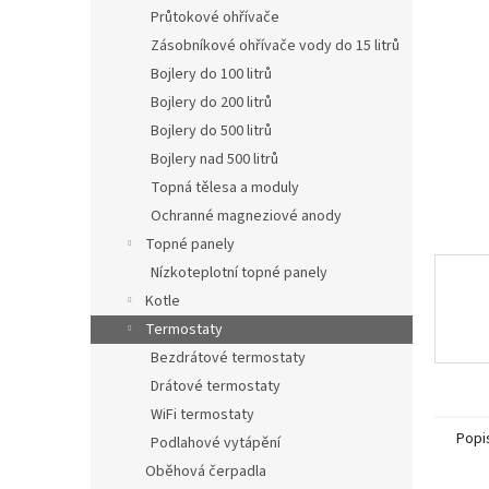
n
Průtokové ohřívače
e
Zásobníkové ohřívače vody do 15 litrů
l
Bojlery do 100 litrů
Bojlery do 200 litrů
Bojlery do 500 litrů
Bojlery nad 500 litrů
Topná tělesa a moduly
Ochranné magneziové anody
Topné panely
Nízkoteplotní topné panely
Kotle
Termostaty
Bezdrátové termostaty
Drátové termostaty
WiFi termostaty
Popi
Podlahové vytápění
Oběhová čerpadla