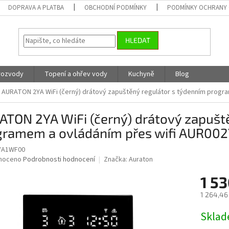
DOPRAVA A PLATBA
OBCHODNÍ PODMÍNKY
PODMÍNKY OCHRANY 
HLEDAT
 rozvody
Topení a ohřev vody
Kuchyně
Blog
AURATON 2YA WiFi (černý) drátový zapuštěný regulátor s týdenním prog
TON 2YA WiFi (černý) drátový zapušt
gramem a ovládáním přes wifi AUR0
YA1WF00
né
noceno
Podrobnosti hodnocení
Značka:
Auraton
ní
1 53
u
1 264,46
Měrná
Skla
cena:
ek.