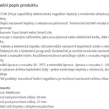
ailní popis produktu
TON 2YA je zapuštěný elektronický regulátor teploty s moderním dotyko
lem,
ňující nastavení teploty s minutovou přesností. Termostat má WiFi modul a
upracuje
likacemi Tuya Smart nebo Smart Life.
pracuje s topnými zařízeními, jako jsou plynové nebo elektrické kotle, dále
že,
, kabely a elektrická topidla. Uživatel může nastavit 6 teplotních změn v rám
řádaných do 3 týdenních programů. Dodatečně je možné nezávisle nastavit
lené a manuální režim. Rozšířená možnost umožňuje výběr z rozsahu regul
ty:
ální úprava v rozsahu 20 - 70°C a minimální úprava - úprava v rozsahu 1 - 10
e vybaven dvěma teplotními čidly - jedno kontroluje teplotu v místnosti, dr
aňuje
átí podlahy. Inovativní funkcí regulátoru je možnost nastavení režimu chlaz
tnosti:
kost: 86x86 mm
kost nad povrchem stěny: 16 mm
kost pod povrchem stěny: 27 mm
dání: LED Displej s dotykovou plochou