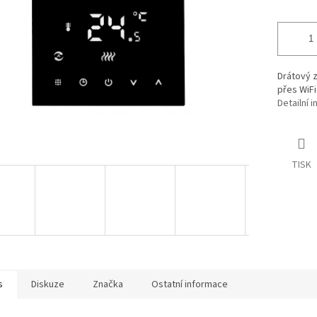
Drátový 
přes WiFi
Detailní 
TISK
s
Diskuze
Značka
Ostatní informace