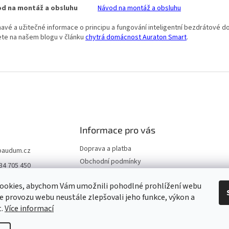
od na montáž a obsluhu
Návod na montáž a obsluhu
mavé a užitečné informace o principu a fungování inteligentní bezdrátové 
ete na našem blogu v článku
chytrá domácnost Auraton Smart
.
Informace pro vás
Doprava a platba
baudum.cz
Obchodní podmínky
34 705 450
Podmínky ochrany osobních
údajů
ookies, abychom Vám umožnili pohodlné prohlížení webu
Máte nějaké otázky?
ze provozu webu neustále zlepšovali jeho funkce, výkon a
t.
Více informací