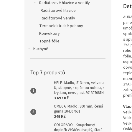
Radiátorové hlavice a ventily
Det
Radiátorové hlavice
AURA
Radiátorové ventily
pane
Termoelektrické pohony
umož
Konvektory
spol
s ap
Topné fólie
2YA 
Kuchyně
roho
fólie
uspo
dovo
Top 7 produktů
teplo
maxim
HELP: Madlo, 813 mm, ve tvaru
2YA j
U, sklopné, s opěrnou nohou, s
zabr
krytkou, nerez, lesk 301307081N
přehř
3 697 Kč
Vlas
OMEGA: Madlo, 800 mm, černá
guma 104507691
Veli
249 Kč
Veli
Veli
COLORADO - Koupelnový
Ovlá
doplněk Věšáček dvojitý, Stará