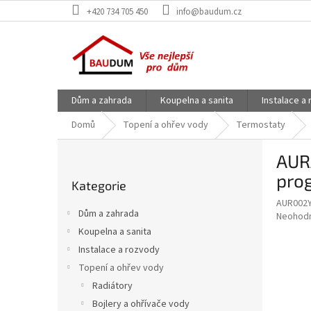
Přejít
+420 734 705 450
info@baudum.cz
na
obsah
Dům a zahrada
Koupelna a sanita
Instalace a
Domů
Topení a ohřev vody
Termostaty
P
AURA
o
Přeskočit
s
pro
Kategorie
kategorie
t
AUR002
r
Dům a zahrada
Průměr
Neohod
a
hodnoce
Koupelna a sanita
n
produkt
Instalace a rozvody
n
je
í
Topení a ohřev vody
0,0
z
p
Radiátory
5
a
Bojlery a ohřívače vody
hvězdič