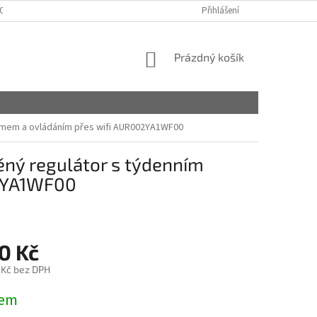
OSOBNÍCH ÚDAJŮ
MÁTE NĚJAKÉ OTÁZKY?
Přihlášení
NÁKUPNÍ
Prázdný košík
KOŠÍK
ramem a ovládáním přes wifi AUR002YA1WF00
ěný regulátor s týdenním
02YA1WF00
0 Kč
 Kč bez DPH
dem