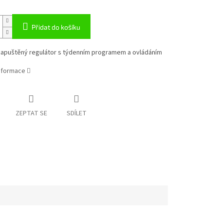
Přidat do košíku
zapuštěný regulátor s týdenním programem a ovládáním
informace
ZEPTAT SE
SDÍLET