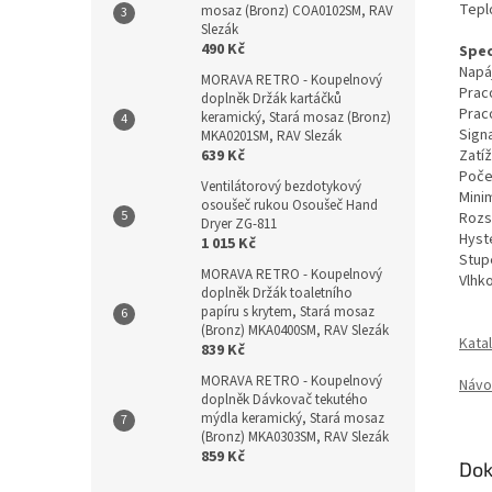
Teplo
mosaz (Bronz) COA0102SM, RAV
Slezák
490 Kč
Spec
Napáj
MORAVA RETRO - Koupelnový
Prac
doplněk Držák kartáčků
Prac
keramický, Stará mosaz (Bronz)
Sign
MKA0201SM, RAV Slezák
Zatíž
639 Kč
Poče
Ventilátorový bezdotykový
Minim
osoušeč rukou Osoušeč Hand
Rozs
Dryer ZG-811
Hyst
1 015 Kč
Stup
MORAVA RETRO - Koupelnový
Vlhk
doplněk Držák toaletního
papíru s krytem, Stará mosaz
(Bronz) MKA0400SM, RAV Slezák
Katal
839 Kč
MORAVA RETRO - Koupelnový
Návo
doplněk Dávkovač tekutého
mýdla keramický, Stará mosaz
(Bronz) MKA0303SM, RAV Slezák
859 Kč
Dok