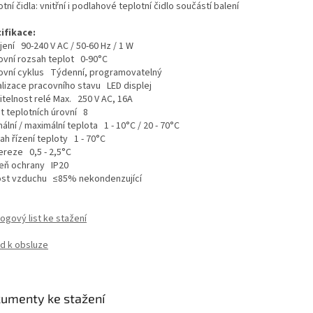
tní čidla: vnitřní i podlahové teplotní čidlo součástí balení
ifikace:
ení 90-240 V AC / 50-60 Hz / 1 W
ovní rozsah teplot 0-90°C
ovní cyklus Týdenní, programovatelný
alizace pracovního stavu LED displej
itelnost relé Max. 250 V AC, 16A
t teplotních úrovní 8
ální / maximální teplota 1 - 10°C / 20 - 70°C
ah řízení teploty 1 - 70°C
ereze 0,5 - 2,5°C
eň ochrany IP20
ost vzduchu ≤85% nekondenzující
ogový list ke stažení
d k obsluze
umenty ke stažení