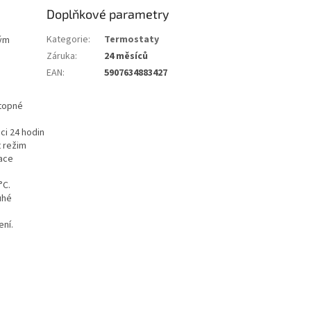
Doplňkové parametry
Kategorie
:
Termostaty
vým
Záruka
:
24 měsíců
EAN
:
5907634883427
 topné
ci 24 hodin
 režim
ace
°C.
uhé
ení.